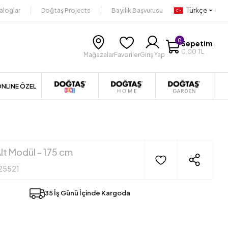
Türkçe
aloglar
Doğtaş Projects
Bayilik Başvurusu
0
Sepetim
0,00 TL
Mağazalar
Favoriler
Giriş Yap
NLINE ÖZEL
lt Modül - 175 cm
25521
35 İş Günü İçinde Kargoda