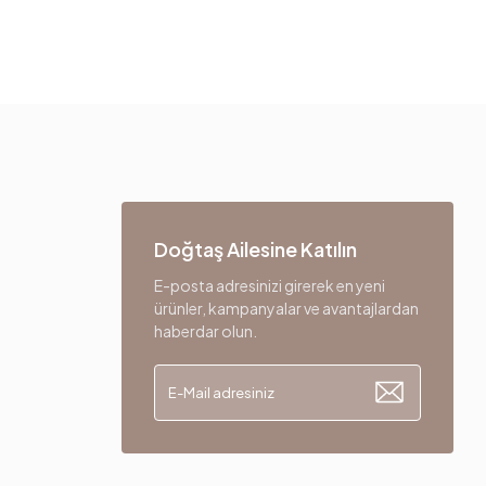
Doğtaş Ailesine Katılın
E-posta adresinizi girerek en yeni
ürünler, kampanyalar ve avantajlardan
haberdar olun.