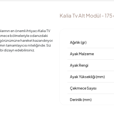
Kalia Tv Alt Modül - 175
rının en önemli ihtiyacı Kalia TV
çekmece bölmeleriyle odanızdaki
ün görünümüne hareket kazandırıyor.
Ağırlık (gr)
mın tamamlayıcısı niteliğinde. Siz
bi dizayn edebilirsiniz.
Ayak Malzeme
Ayak Rengi
Ayak Yüksekliği (mm)
Çekmece Sayısı
Derinlik (mm)
Garanti Süresi