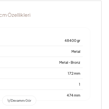
 cm Özellikleri
48400 gr
Metal
Metal - Bronz
172 mm
1
474 mm
Devamını Gör
2 Yıl