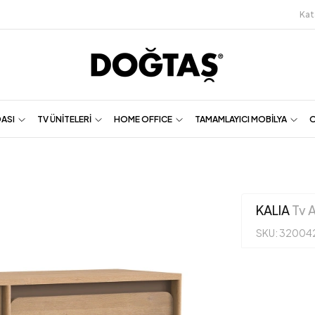
Kat
DASI
TV ÜNİTELERİ
HOME OFFICE
TAMAMLAYICI MOBİLYA
O
KALIA
Tv A
SKU: 32004