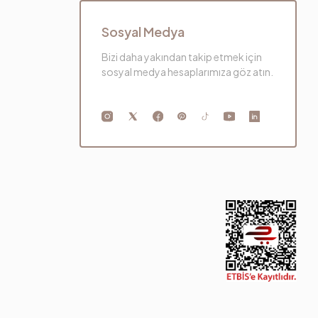
Sosyal Medya
Bizi daha yakından takip etmek için
sosyal medya hesaplarımıza göz atın.