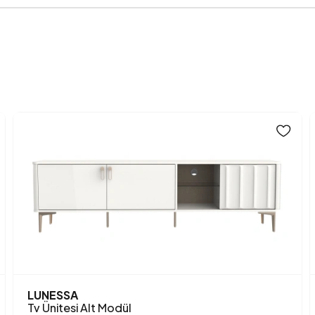
Genişlik (mm)
Gövde Malzemesi
Hacim (m3)
Kapak Sayısı
Kulp Malzemesi
Kulp Rengi
Üst Tabla Kalınlığı (mm)
Yükseklik (mm)
Anarenk
LUNESSA
Tv Ünitesi Alt Modül