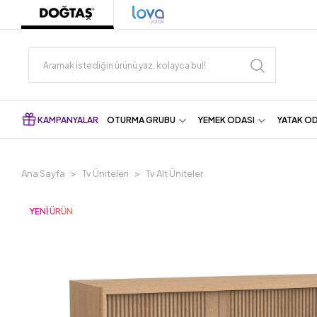
KAMPANYALAR
OTURMA GRUBU
YEMEK ODASI
YATAK O
Ana Sayfa
Tv Üniteleri
Tv Alt Üniteler
YENİ ÜRÜN