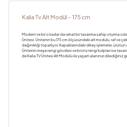
Kalia Tv Alt Modül - 175 cm
Modern ve bir o kadar da rahat bir tasarıma sahip oturma odala
Ünitesi. Ünitenin bu 175 cm ölçüsündeki alt modülü, raf ve 
dağınıklığı toparlıyor. Kapaklarındaki dikey işlemeler, ürün
Ünitenin meşe rengi gövdesi ve bronz rengi kulpları ise tasarı
de Kalia TV Ünitesi Alt Modülü ile yaşam alanınızı dilediğiniz gi