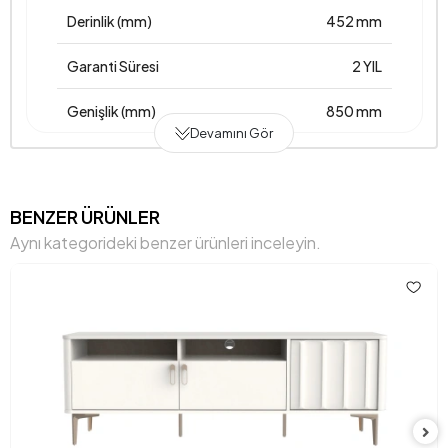
Derinlik (mm)
452 mm
Garanti Süresi
2 YIL
Genişlik (mm)
850 mm
Devamını Gör
Gövde Malzemesi
Suntalam
Hacim (m3)
0,061 m3
BENZER ÜRÜNLER
Aynı kategorideki benzer ürünleri inceleyin.
Kapak Sayısı
2
Kulp Malzemesi
Metal
Kulp Rengi
Gri