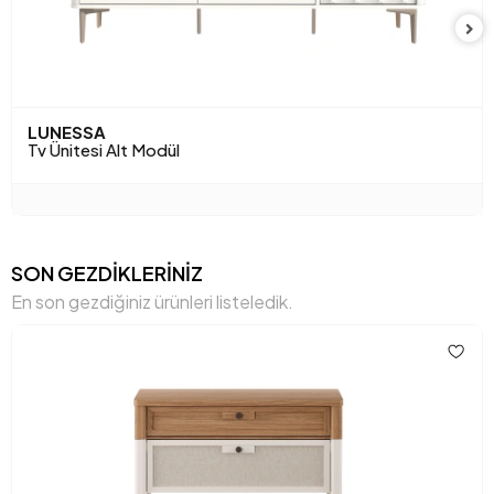
Üst Tabla Kalınlığı (mm)
25 mm
Yükseklik (mm)
556 mm
Anarenk
Çölbeji
LUNESSA
Tv Ünitesi Alt Modül
SON GEZDİKLERİNİZ
En son gezdiğiniz ürünleri listeledik.