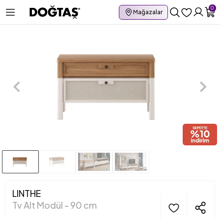
0
Mağazalar
LINTHE
Tv Alt Modül - 90 cm