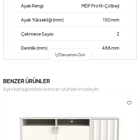
Ayak Rengi
MDF Profil-Çölbeji
Ayak Yüksekliği (mm)
150 mm
Çekmece Sayısı
2
Derinlik (mm)
488 mm
Devamını Gör
Garanti Süresi
2 Yıl
Genişlik (mm)
907 mm
BENZER ÜRÜNLER
Aynı kategorideki benzer ürünleri inceleyin.
Gövde Malzemesi
Suntalam
Hacim (m3)
0,114 m3
Kulp Malzemesi
Metal
Kulp Rengi
Çölbeji-nova bakır