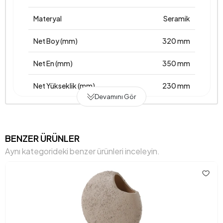
Materyal
Seramik
Net Boy (mm)
320 mm
Net En (mm)
350 mm
Net Yükseklik (mm)
230 mm
Devamını Gör
Üretim Yeri
Türkiye
Anarenk
Siyah - Beyaz
BENZER ÜRÜNLER
Aynı kategorideki benzer ürünleri inceleyin.