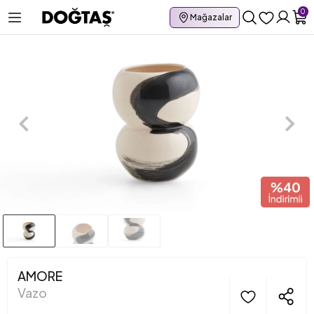
0
Mağazalar
AMORE
Vazo