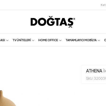
Kat
DASI
TV ÜNİTELERİ
HOME OFFICE
TAMAMLAYICI MOBİLYA
O
ATHENA
İk
SKU: 32003