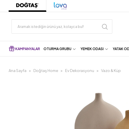
KAMPANYALAR
OTURMA GRUBU
YEMEK ODASI
YATAK O
Ana Sayfa
Doğtaş Home
Ev Dekorasyonu
Vazo & Küp