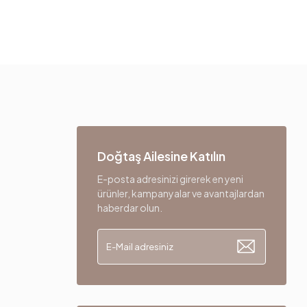
Doğtaş Ailesine Katılın
E-posta adresinizi girerek en yeni
ürünler, kampanyalar ve avantajlardan
haberdar olun.