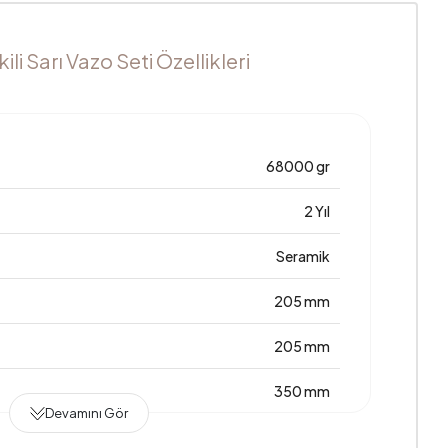
i Sarı Vazo Seti Özellikleri
68000 gr
2 Yıl
Seramik
205 mm
205 mm
350 mm
Devamını Gör
Türkiye