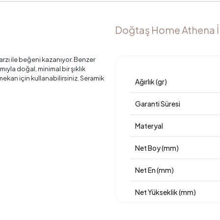
Doğtaş Home Athena İkil
arzı ile beğeni kazanıyor. Benzer
mıyla doğal, minimal bir şıklık
ekan için kullanabilirsiniz. Seramik
Ağırlık (gr)
Garanti Süresi
Materyal
Net Boy (mm)
Net En (mm)
Net Yükseklik (mm)
Üretim Yeri