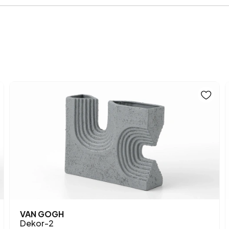
Anarenk
VAN GOGH
Dekor-2