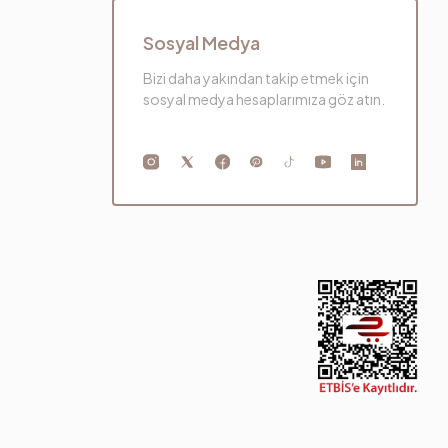
Sosyal Medya
Bizi daha yakından takip etmek için
sosyal medya hesaplarımıza göz atın.