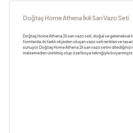
Doğtaş Home Athena İkili Sarı Vazo Seti
Doğtaş Home Athena 2li sarı vazo seti, doğal ve geleneksel t
formlarda, iki farklı objeden oluşan vazo seti renkleri ve tasarı
sunuyor. Doğtaş Home Athena 2li sarı vazo setini dilediğiniz m
malzemeden üretilmiş olup özel boya tekniğiyle boyanmıştır.