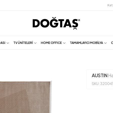
Kat
DASI
TV ÜNİTELERİ
HOME OFFICE
TAMAMLAYICI MOBİLYA
O
AUSTIN
Ha
SKU: 32004