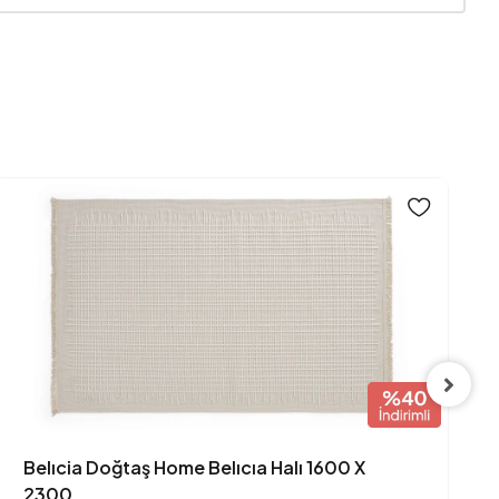
Türkiye
Çok Renkli
Belıcia Doğtaş Home Belıcıa Halı 1600 X
2300