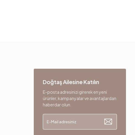
Doğtaş Ailesine Katılın
E-posta adresinizi girerek en yeni
ürünler, kampanyalar ve avantajlardan
haberdar olun.