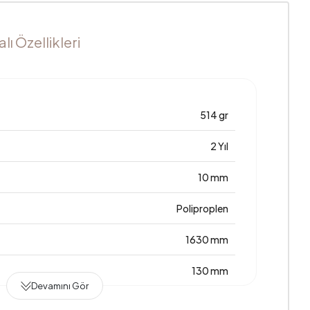
ı Özellikleri
514 gr
2 Yıl
10 mm
Poliproplen
1630 mm
130 mm
Devamını Gör
Dokuma