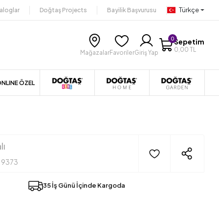
Türkçe
aloglar
Doğtaş Projects
Bayilik Başvurusu
0
Sepetim
0,00 TL
Mağazalar
Favoriler
Giriş Yap
NLINE ÖZEL
lı
19373
35 İş Günü İçinde Kargoda