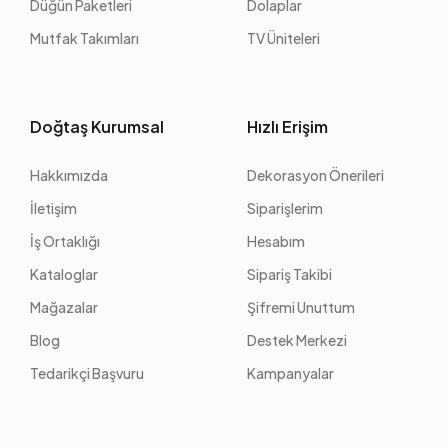
Düğün Paketleri
Dolaplar
Mutfak Takımları
TV Üniteleri
Doğtaş Kurumsal
Hızlı Erişim
Hakkımızda
Dekorasyon Önerileri
İletişim
Siparişlerim
İş Ortaklığı
Hesabım
Kataloglar
Sipariş Takibi
Mağazalar
Şifremi Unuttum
Blog
Destek Merkezi
Tedarikçi Başvuru
Kampanyalar