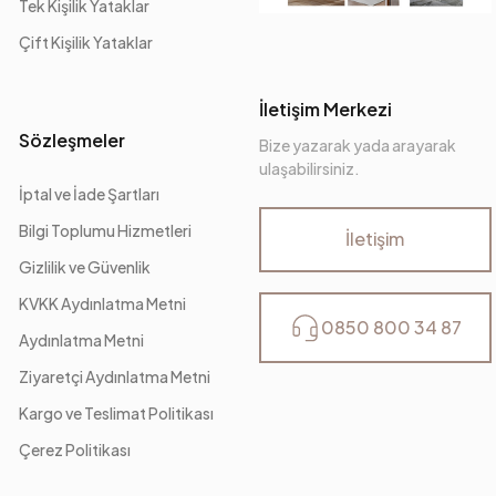
Tek Kişilik Yataklar
Çift Kişilik Yataklar
İletişim Merkezi
Sözleşmeler
Bize yazarak yada arayarak
ulaşabilirsiniz.
İptal ve İade Şartları
Bilgi Toplumu Hizmetleri
İletişim
Gizlilik ve Güvenlik
KVKK Aydınlatma Metni
0850 800 34 87
Aydınlatma Metni
Ziyaretçi Aydınlatma Metni
Kargo ve Teslimat Politikası
Çerez Politikası