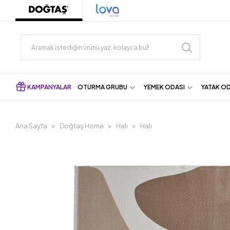
KAMPANYALAR
OTURMA GRUBU
YEMEK ODASI
YATAK O
Ana Sayfa
Doğtaş Home
Halı
Halı