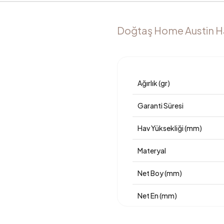
Doğtaş Home Austin Hal
Ağırlık (gr)
Garanti Süresi
Hav Yüksekliği (mm)
Materyal
Net Boy (mm)
Net En (mm)
Taban