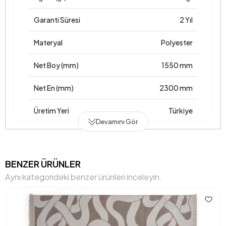
Garanti Süresi
2 Yıl
Materyal
Polyester
Net Boy (mm)
1550 mm
Net En (mm)
2300 mm
Üretim Yeri
Türkiye
Devamını Gör
Anarenk
Krem
BENZER ÜRÜNLER
Aynı kategorideki benzer ürünleri inceleyin.