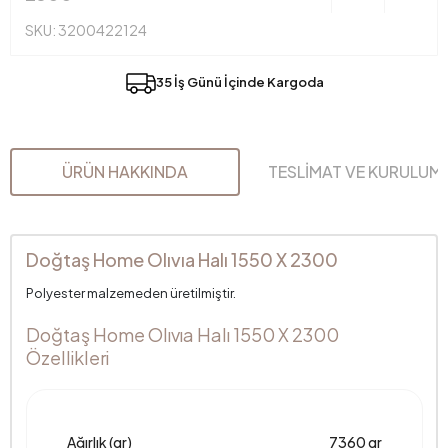
SKU: 3200422124
35 İş Günü İçinde Kargoda
ÜRÜN HAKKINDA
TESLİMAT VE KURULUM
Doğtaş Home Olıvıa Halı 1550 X 2300
Polyester malzemeden üretilmiştir.
Doğtaş Home Olıvıa Halı 1550 X 2300
Özellikleri
Ağırlık (gr)
7360 gr