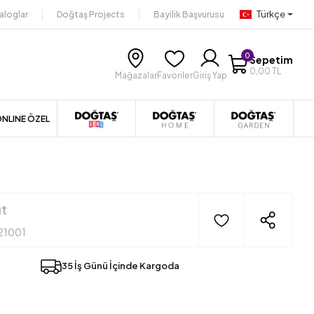
Türkçe
aloglar
Doğtaş Projects
Bayilik Başvurusu
0
Sepetim
0,00 TL
Mağazalar
Favoriler
Giriş Yap
NLINE ÖZEL
ıt
21001
35 İş Günü İçinde Kargoda