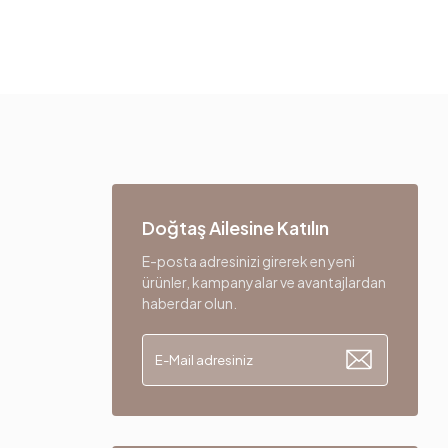
Doğtaş Ailesine Katılın
E-posta adresinizi girerek en yeni
ürünler, kampanyalar ve avantajlardan
haberdar olun.