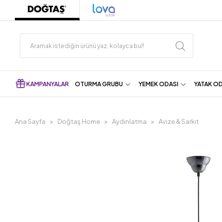
KAMPANYALAR
OTURMA GRUBU
YEMEK ODASI
YATAK O
Ana Sayfa
Doğtaş Home
Aydınlatma
Avize & Sarkıt