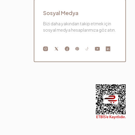
Sosyal Medya
Bizi daha yakından takip etmek için
sosyal medya hesaplarımıza göz atın.