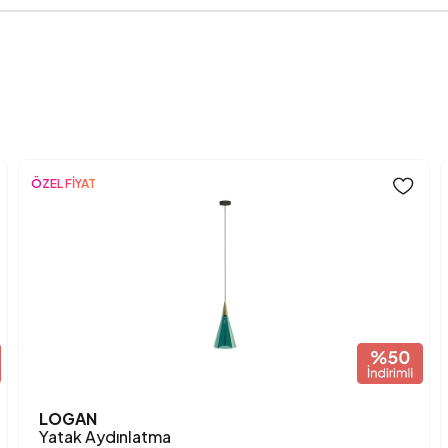
Net En (mm)
Net Yükseklik (mm)
Üretim Yeri
Anarenk
ÖZEL FİYAT
LOGAN
Yatak Aydınlatma