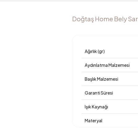
Doğtaş Home Bely Sarkı
Ağırlık (gr)
Aydınlatma Malzemesi
Başlık Malzemesi
Garanti Süresi
Işık Kaynağı
Materyal
Net Boy (mm)