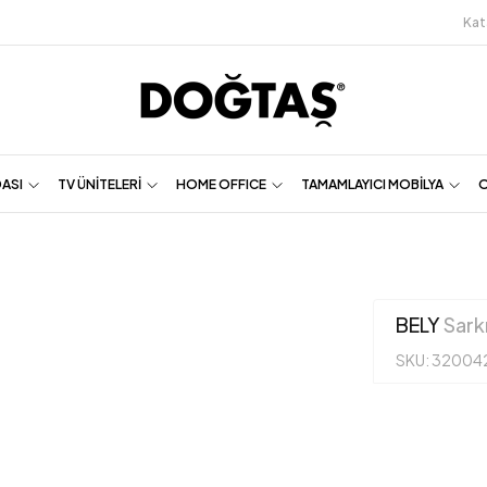
Kat
DASI
TV ÜNİTELERİ
HOME OFFICE
TAMAMLAYICI MOBİLYA
O
BELY
Sark
SKU: 32004