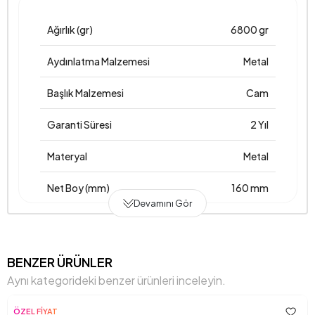
Ağırlık (gr)
6800 gr
Aydınlatma Malzemesi
Metal
Başlık Malzemesi
Cam
Garanti Süresi
2 Yıl
Materyal
Metal
Net Boy (mm)
160 mm
Devamını Gör
Net En (mm)
930 mm
Net Yükseklik (mm)
140 mm
BENZER ÜRÜNLER
Aynı kategorideki benzer ürünleri inceleyin.
Üretim Yeri
Türkiye
ÖZEL FİYAT
Anarenk
Gold