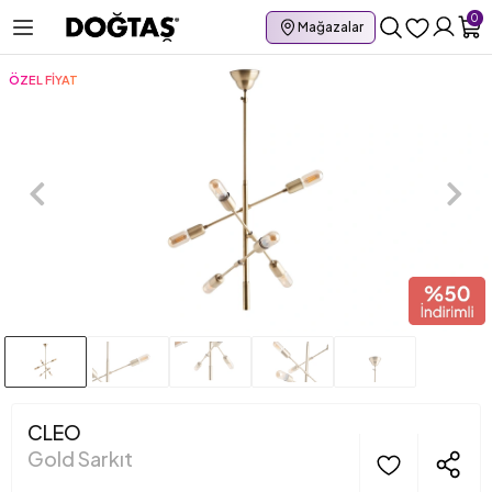
0
Mağazalar
ÖZEL FİYAT
CLEO
Gold Sarkıt