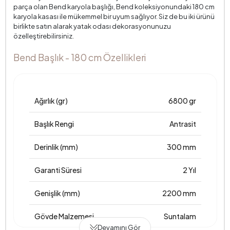
parça olan Bend karyola başlığı, Bend koleksiyonundaki 180 cm
karyola kasası ile mükemmel bir uyum sağlıyor. Siz de bu iki ürünü
birlikte satın alarak yatak odası dekorasyonunuzu
özelleştirebilirsiniz.
Bend Başlık - 180 cm Özellikleri
Ağırlık (gr)
6800 gr
Başlık Rengi
Antrasit
Derinlik (mm)
300 mm
Garanti Süresi
2 Yıl
Genişlik (mm)
2200 mm
Gövde Malzemesi
Suntalam
Devamını Gör