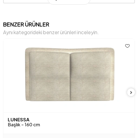
Hacim (m3)
0,808 m3
Yükseklik (mm)
1225 mm
BENZER ÜRÜNLER
Aynı kategorideki benzer ürünleri inceleyin.
Kumaş Adı
Kadife Dokulu
Kumaş Rengi
Füme
LUNESSA
Başlık - 160 cm