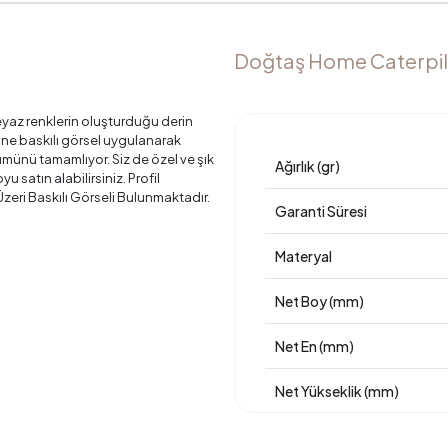
Doğtaş Home Caterpilla
yaz renklerin oluşturduğu derin
ine baskılı görsel uygulanarak
ümünü tamamlıyor. Siz de özel ve şık
Ağırlık (gr)
 satın alabilirsiniz. Profil
eri Baskılı Görseli Bulunmaktadır.
Garanti Süresi
Materyal
Net Boy (mm)
Net En (mm)
Net Yükseklik (mm)
Üretim Yeri