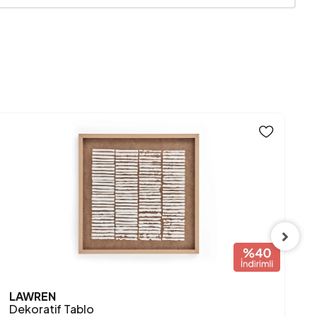
Renkli
LAWREN
S
Dekoratif Tablo
T