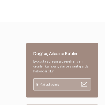
Doğtaş Ailesine Katılın
E-posta adresinizi girerek en yeni
ürünler, kampanyalar ve avantajlardan
haberdar olun.