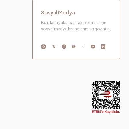
Sosyal Medya
Bizi daha yakından takip etmek için
sosyal medya hesaplarımıza göz atın.