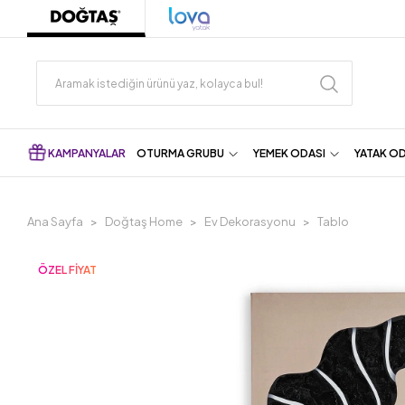
KAMPANYALAR
OTURMA GRUBU
YEMEK ODASI
YATAK O
Ana Sayfa
Doğtaş Home
Ev Dekorasyonu
Tablo
ÖZEL FİYAT