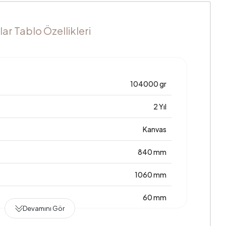
r Tablo Özellikleri
104000 gr
2 Yıl
Kanvas
840 mm
1060 mm
60 mm
Devamını Gör
Türkiye