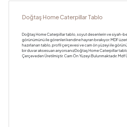
Doğtaş Home Caterpillar Tablo
Doğtaş Home Caterpillar tablo, soyut desenlerin ve siyah-be
görünümünü ile görenleri kendine hayran bırakıyor. MDF üzer
hazırlanan tablo, profil çerçevesi ve cam ön yüzeyi ile görün
bir duvar aksesuarı arıyorsanızDoğtaş Home Caterpillar tabloyu
Çerçeveden Üretilmiştir. Cam Ön Yüzeyi Bulunmaktadır. Mdf Üz