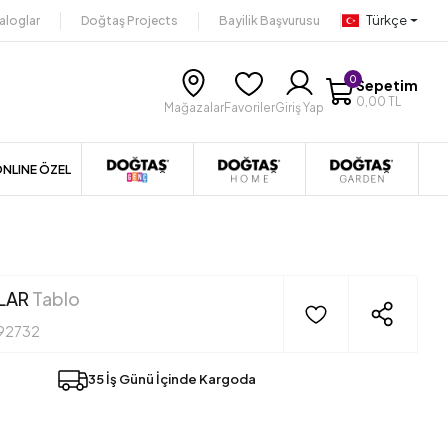
Türkçe
aloglar
Doğtaş Projects
Bayilik Başvurusu
0
Sepetim
0,00 TL
Mağazalar
Favoriler
Giriş Yap
NLINE ÖZEL
LAR
Tablo
92732
35 İş Günü İçinde Kargoda