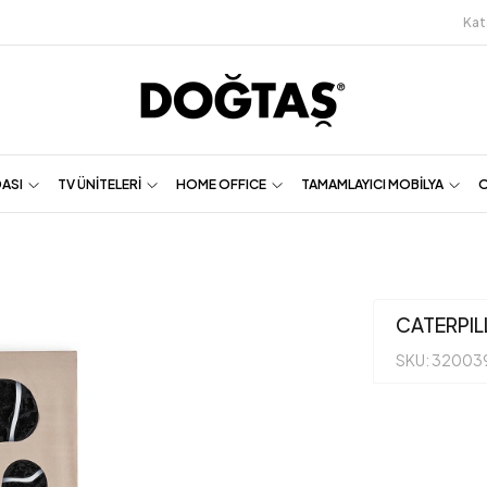
Kat
DASI
TV ÜNİTELERİ
HOME OFFICE
TAMAMLAYICI MOBİLYA
O
CATERPIL
SKU: 32003