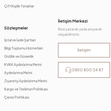
Çift Kişilik Yataklar
İletişim Merkezi
Sözleşmeler
Bize yazarak yada arayarak
ulaşabilirsiniz.
İptal ve İade Şartları
Bilgi Toplumu Hizmetleri
İletişim
Gizlilik ve Güvenlik
KVKK Aydınlatma Metni
0850 800 34 87
Aydınlatma Metni
Ziyaretçi Aydınlatma Metni
Kargo ve Teslimat Politikası
Çerez Politikası