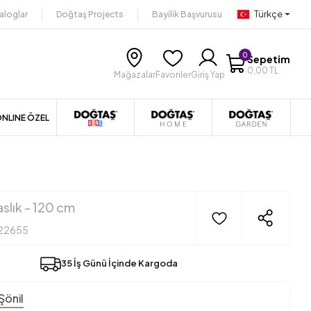
Türkçe
aloglar
Doğtaş Projects
Bayilik Başvurusu
0
Sepetim
0,00 TL
Mağazalar
Favoriler
Giriş Yap
NLINE ÖZEL
slık - 120 cm
22655
35 İş Günü İçinde Kargoda
Şönil