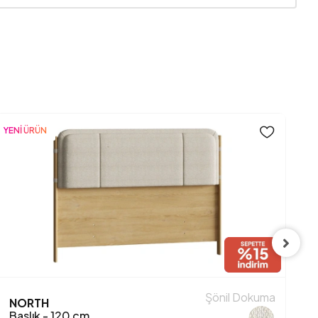
0.171
60 mm
Şönil
Bej
YENİ ÜRÜN
Şönil Dokuma
NORTH
C
Baslık - 120 cm
B