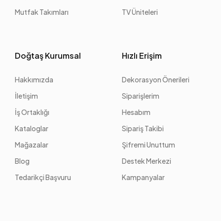
Mutfak Takımları
TV Üniteleri
Doğtaş Kurumsal
Hızlı Erişim
Hakkımızda
Dekorasyon Önerileri
İletişim
Siparişlerim
İş Ortaklığı
Hesabım
Kataloglar
Sipariş Takibi
Mağazalar
Şifremi Unuttum
Blog
Destek Merkezi
Tedarikçi Başvuru
Kampanyalar