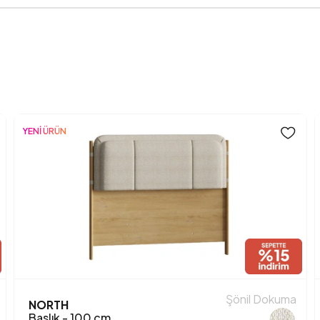
Hacim (m3)
Yükseklik (mm)
Kumaş Adı
Kumaş Rengi
YENİ ÜRÜN
Şönil Dokuma
NORTH
Baslık - 100 cm