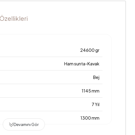
zellikleri
24600 gr
Ham sunta-Kavak
Bej
1145 mm
7 Yıl
1300 mm
Devamını Gör
Ham sunta-Kavak-Sünger