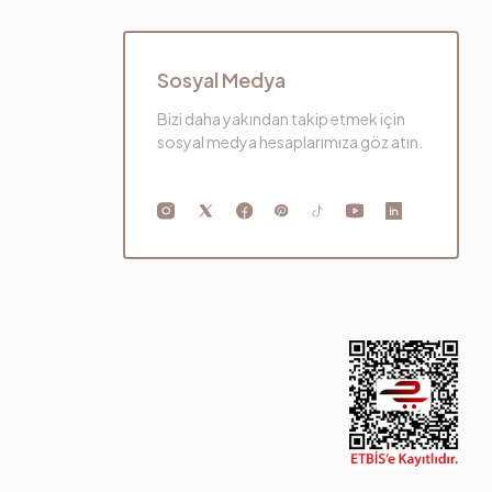
Sosyal Medya
Bizi daha yakından takip etmek için
sosyal medya hesaplarımıza göz atın.