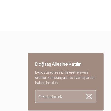
Doğtaş Ailesine Katılın
E-posta adresinizi girerek en yeni
ürünler, kampanyalar ve avantajlardan
haberdar olun.