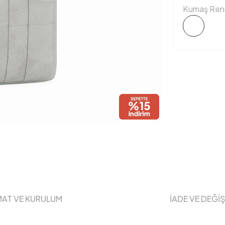
Kumaş Reng
MAT VE KURULUM
İADE VE DEĞİ