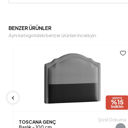
BENZER ÜRÜNLER
Aynı kategorideki benzer ürünleri inceleyin.
uma
Şönil Dokuma
TOSCANA GENÇ
Baslık - 100 cm