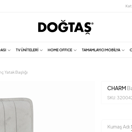
Kat
DASI
TV ÜNİTELERİ
HOME OFFICE
TAMAMLAYICI MOBİLYA
O
ç Yatak Başlığı
CHARM
Ba
SKU: 32004
Kumaş Adı: