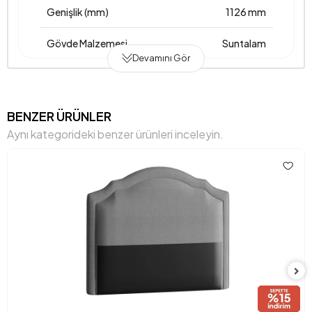
Genişlik (mm)
1126 mm
Gövde Malzemesi
Suntalam
Devamını Gör
Hacim (m3)
0,115 m3
Yükseklik (mm)
1203 mm
BENZER ÜRÜNLER
Aynı kategorideki benzer ürünleri inceleyin.
Kumaş Adı
Kadife Dokulu
Kumaş Rengi
Krem