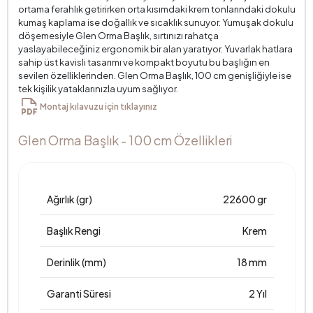
ortama ferahlık getirirken orta kısımdaki krem tonlarındaki dokulu
kumaş kaplama ise doğallık ve sıcaklık sunuyor. Yumuşak dokulu
döşemesiyle Glen Orma Başlık, sırtınızı rahatça
yaslayabileceğiniz ergonomik bir alan yaratıyor. Yuvarlak hatlara
sahip üst kavisli tasarımı ve kompakt boyutu bu başlığın en
sevilen özelliklerinden. Glen Orma Başlık, 100 cm genişliğiyle ise
tek kişilik yataklarınızla uyum sağlıyor.
Montaj kılavuzu için tıklayınız
Glen Orma Başlık - 100 cm Özellikleri
Ağırlık (gr)
22600 gr
Başlık Rengi
Krem
Derinlik (mm)
18 mm
Garanti Süresi
2 Yıl