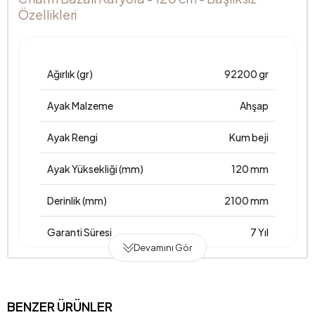
Özellikleri
Ağırlık (gr)
92200 gr
Ayak Malzeme
Ahşap
Ayak Rengi
Kum beji
Ayak Yüksekliği (mm)
120 mm
Derinlik (mm)
2100 mm
Garanti Süresi
7 Yıl
Devamını Gör
Genişlik (mm)
1300 mm
Gövde Malzemesi
Suntalam-Ham sunta-Sünger
BENZER ÜRÜNLER