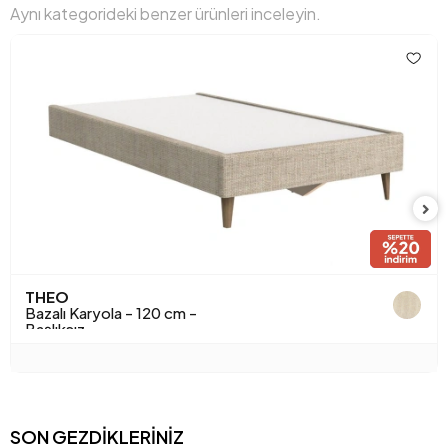
Aynı kategorideki benzer ürünleri inceleyin.
Hacim (m3)
0.28
Paket Sayısı
5
Sandık Özelliği
Evet
Yükseklik (mm)
380 mm
Anarenk
Bej
Kumaş Adı
Şönil
Kumaş Rengi
Bej
THEO
Bazalı Karyola - 120 cm -
Başlıksız
SON GEZDİKLERİNİZ