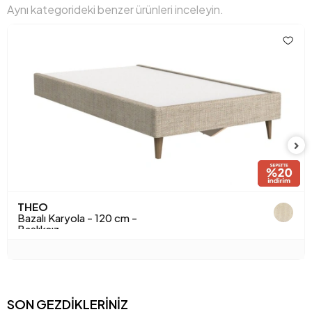
Aynı kategorideki benzer ürünleri inceleyin.
Hacim (m3)
0.23
Paket Sayısı
5
Sandık Özelliği
Evet
Yükseklik (mm)
380 mm
Anarenk
Krem
Kumaş Adı
Kadife Dokulu
Kumaş Rengi
Krem
THEO
Bazalı Karyola - 120 cm -
Başlıksız
SON GEZDİKLERİNİZ