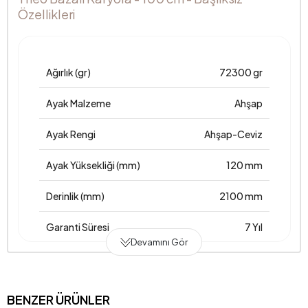
Özellikleri
Ağırlık (gr)
72300 gr
Ayak Malzeme
Ahşap
Ayak Rengi
Ahşap-Ceviz
Ayak Yüksekliği (mm)
120 mm
Derinlik (mm)
2100 mm
Garanti Süresi
7 Yıl
Devamını Gör
Genişlik (mm)
1100 mm
Gövde Malzemesi
Suntalam-Ham sunta-Sünger
BENZER ÜRÜNLER