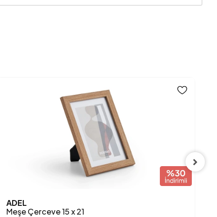
Kahverengi
ADEL
A
Meşe Çerceve 15 x 21
M