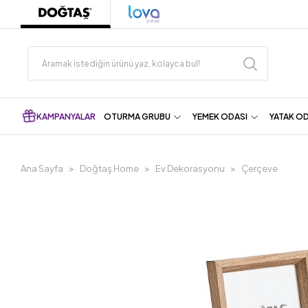
KAMPANYALAR
OTURMA GRUBU
YEMEK ODASI
YATAK O
Ana Sayfa
Doğtaş Home
Ev Dekorasyonu
Çerçeve