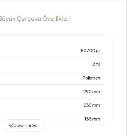
üyük Çerçeve Özellikleri
50700 gr
2 Yıl
Polistren
290 mm
235 mm
135 mm
Devamını Gör
Türkiye