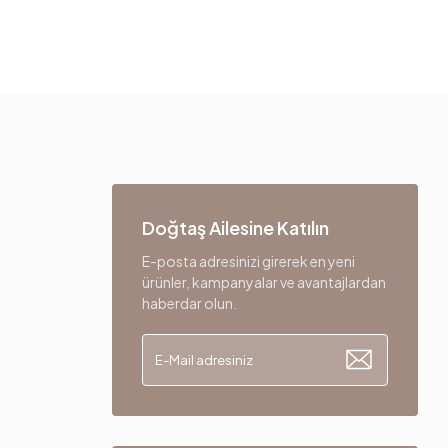
Doğtaş Ailesine Katılın
E-posta adresinizi girerek en yeni
ürünler, kampanyalar ve avantajlardan
haberdar olun.