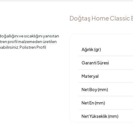
Doğtaş Home Classic B
llığını ve sıcaklığını yansıtan
istren profil malzemeden üretilen
ilirsiniz. Polistren Profil
Ağırlık (gr)
Garanti Süresi
Materyal
Net Boy (mm)
Net En (mm)
Net Yükseklik (mm)
Üretim Yeri