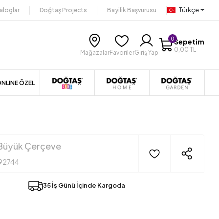
Türkçe
aloglar
Doğtaş Projects
Bayilik Başvurusu
0
Sepetim
0,00 TL
Mağazalar
Favoriler
Giriş Yap
NLINE ÖZEL
Büyük Çerçeve
92744
35 İş Günü İçinde Kargoda