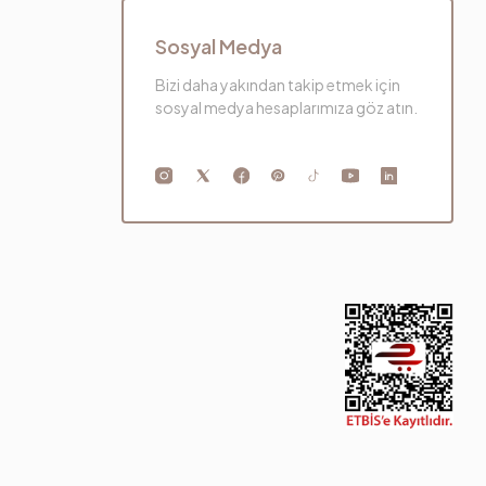
Sosyal Medya
Bizi daha yakından takip etmek için
sosyal medya hesaplarımıza göz atın.