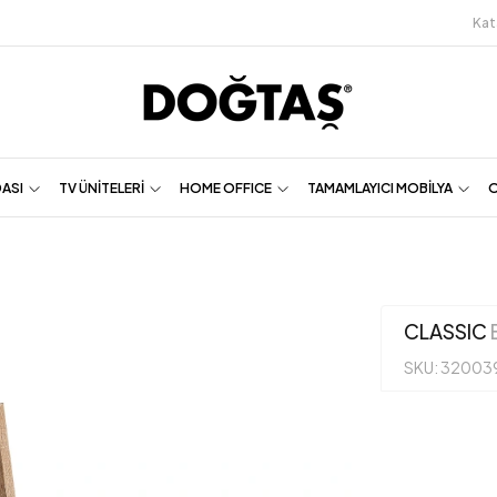
Kat
DASI
TV ÜNİTELERİ
HOME OFFICE
TAMAMLAYICI MOBİLYA
O
CLASSIC
SKU: 32003