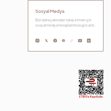
Sosyal Medya
Bizi daha yakından takip etmek için
sosyal medya hesaplarımıza göz atın.