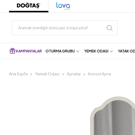
KAMPANYALAR
OTURMA GRUBU
YEMEK ODASI
YATAK O
Ana Sayfa
Yemek Odası
Aynalar
Konsol Ayna