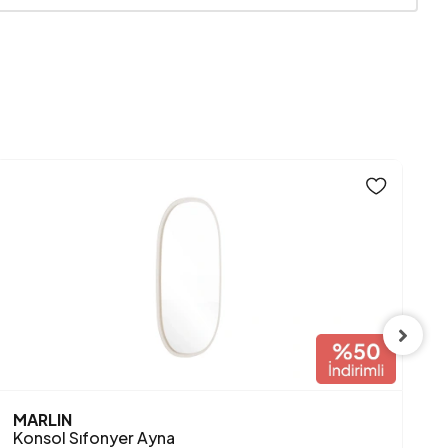
YEN
MARLIN
K
Konsol Sıfonyer Ayna
K