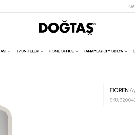
Kat
DASI
TV ÜNİTELERİ
HOME OFFICE
TAMAMLAYICI MOBİLYA
O
FIOREN
A
SKU: 32004