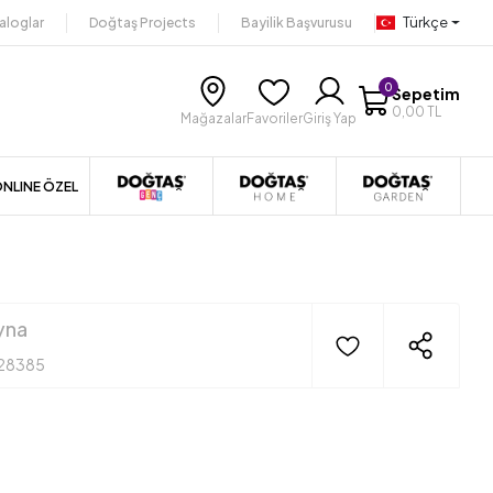
Türkçe
aloglar
Doğtaş Projects
Bayilik Başvurusu
0
Sepetim
0,00 TL
Mağazalar
Favoriler
Giriş Yap
NLINE ÖZEL
yna
28385