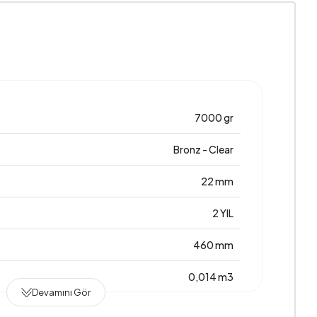
7000 gr
Bronz - Clear
22 mm
2 YIL
460 mm
0,014 m3
Devamını Gör
780 mm