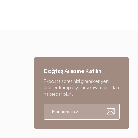
Doğtaş Ailesine Katılın
E-posta adresinizi girerek en yeni
ürünler, kampanyalar ve avantajlardan
haberdar olun.