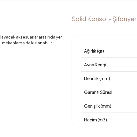
Solid Konsol - Şifonyer
layacak aksesuarlar arasında yer
lı mekanlarda da kullanabilir,
Ağırlık (gr)
Ayna Rengi
Derinlik (mm)
Garanti Süresi
Genişlik (mm)
Hacim (m3)
Yükseklik (mm)