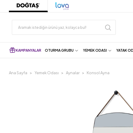
KAMPANYALAR
OTURMA GRUBU
YEMEK ODASI
YATAK O
Ana Sayfa
Yemek Odası
Aynalar
Konsol Ayna