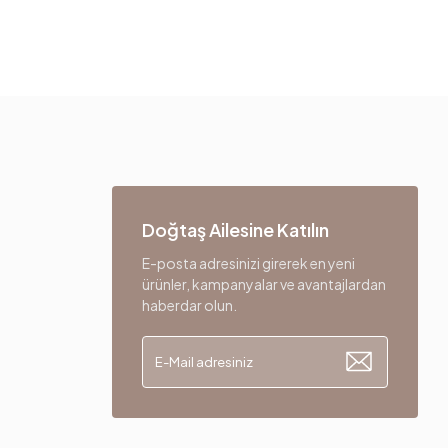
Doğtaş Ailesine Katılın
E-posta adresinizi girerek en yeni
ürünler, kampanyalar ve avantajlardan
haberdar olun.