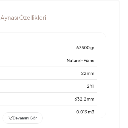
 Aynası Özellikleri
67800 gr
Naturel - Füme
22 mm
2 Yıl
632.2 mm
0,019 m3
Devamını Gör
800 mm