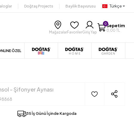
Türkçe
aloglar
Doğtaş Projects
Bayilik Başvurusu
0
Sepetim
0,00 TL
Mağazalar
Favoriler
Giriş Yap
NLINE ÖZEL
sol - Şifonyer Aynası
98868
35 İş Günü İçinde Kargoda