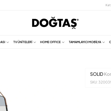
Kat
DASI
TV ÜNİTELERİ
HOME OFFICE
TAMAMLAYICI MOBİLYA
O
SOLID
Kon
SKU: 32003