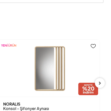
YENİ ÜRÜN
NORALIS
M
Konsol - Şifonyer Aynası
K