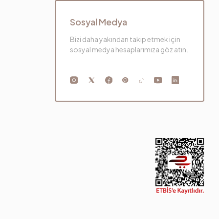
Sosyal Medya
Bizi daha yakından takip etmek için
sosyal medya hesaplarımıza göz atın.