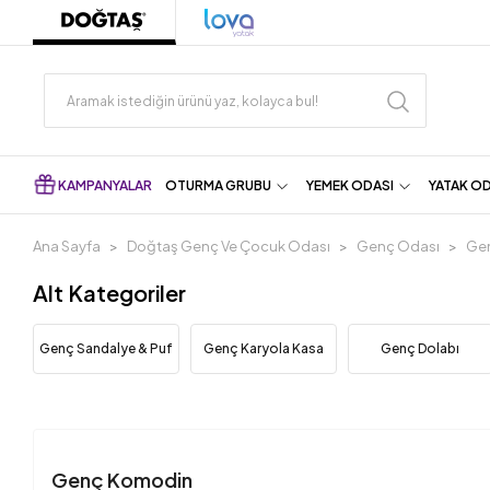
KAMPANYALAR
OTURMA GRUBU
YEMEK ODASI
YATAK O
Ana Sayfa
Doğtaş Genç Ve Çocuk Odası
Genç Odası
Ge
Alt Kategoriler
Genç Sandalye & Puf
Genç Karyola Kasa
Genç Dolabı
Genç Komodin