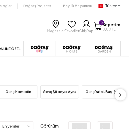
Türkçe
aloglar
Doğtaş Projects
Bayilik Başvurusu
0
Sepetim
0,00 TL
Mağazalar
Favoriler
Giriş Yap
NLINE ÖZEL
Genç Komodin
Genç Şifonyer Ayna
Genç Yatak Başlığı
Görünüm