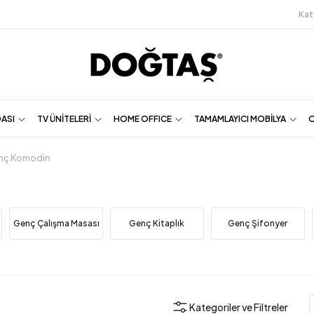
Kat
DASI
TV ÜNİTELERİ
HOME OFFICE
TAMAMLAYICI MOBİLYA
O
nç Komodin
Genç Çalışma Masası
Genç Kitaplık
Genç Şifonyer
Kategoriler ve Filtreler