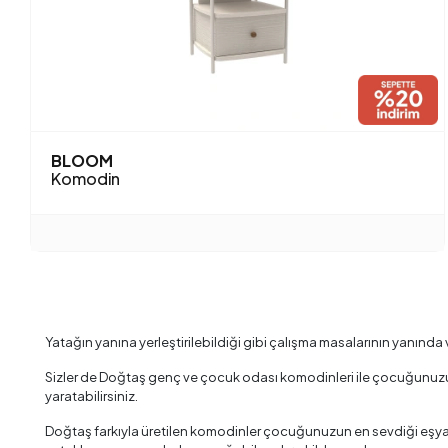
BLOOM
Komodin
Yatağın yanına yerleştirilebildiği gibi çalışma masalarının yanınd
Sizler de Doğtaş genç ve çocuk odası komodinleri ile çocuğunuzun o
yaratabilirsiniz.
Doğtaş farkıyla üretilen komodinler çocuğunuzun en sevdiği eşyal