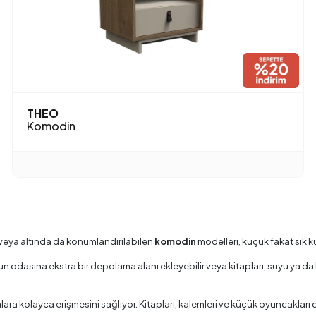
THEO
Komodin
a veya altında da konumlandırılabilen
komodin
modelleri, küçük fakat sık k
dasına ekstra bir depolama alanı ekleyebilir veya kitapları, suyu ya da b
ara kolayca erişmesini sağlıyor. Kitapları, kalemleri ve küçük oyuncakla