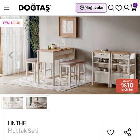
0
Mağazalar
YENİ ÜRÜN
LINTHE
Mutfak Seti