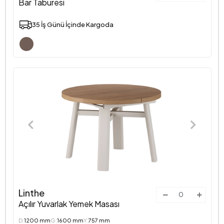
Bar Taburesi
35 İş Günü İçinde Kargoda
Linthe
Açılır Yuvarlak Yemek Masası
D:
1200 mm
G:
1600 mm
Y:
757 mm