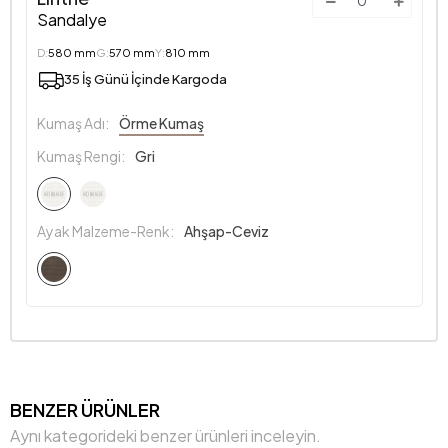
Sandalye
D:
580 mm
G:
570 mm
Y:
810 mm
35 İş Günü İçinde Kargoda
Kumaş Adı:
Örme Kumaş
Kumaş Rengi:
Gri
Ayak Malzeme-Renk:
Ahşap-Ceviz
BENZER ÜRÜNLER
Aynı kategorideki benzer ürünleri inceleyin.