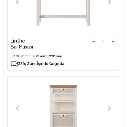
Linthe
Bar Masası
D:
600 mm
G:
1200 mm
Y:
998 mm
35 İş Günü İçinde Kargoda