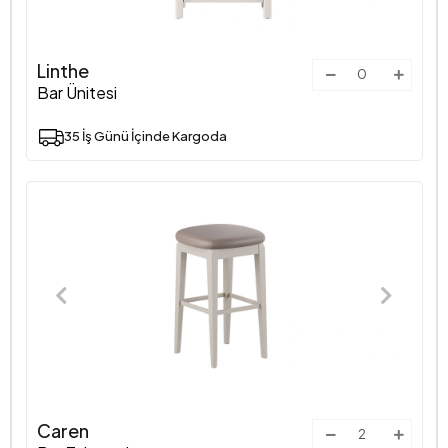
Linthe
Bar Ünitesi
35 İş Günü İçinde Kargoda
Caren