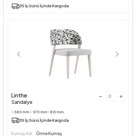
35 İş Günü İçinde Kargoda
Linthe
Sandalye
D:
580 mm
G:
570 mm
Y:
810 mm
35 İş Günü İçinde Kargoda
Kumaş Adı:
Örme Kumaş