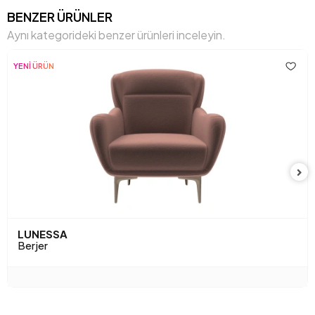
Genişlik (mm)
1120 mm
BENZER ÜRÜNLER
Aynı kategorideki benzer ürünleri inceleyin.
Gövde
Ham Sunta-Mdf-Kavak-Metal
Malzemesi
Profil
YENİ ÜRÜN
Hayvan Dostu
Evet
Işığa Karşı Dayanıklılık
Evet
İskelet Yapısı
Ahşap/ Metal İskelet
Kapasite
1 Kişi
Kimyasal Kullanımı
Hayır
LUNESSA
Kırlent 1 Adet
1
Berjer
Kırlent 1 Kumaş Rengi
Kahverengi Dokuma Desen
Kırlent 1 Ölçüsü
45x45 cm