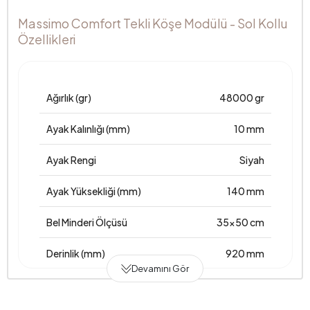
Massimo Comfort Tekli Köşe Modülü - Sol Kollu
Özellikleri
Ağırlık (gr)
48000 gr
Ayak Kalınlığı (mm)
10 mm
Ayak Rengi
Siyah
Ayak Yüksekliği (mm)
140 mm
Bel Minderi Ölçüsü
35x50 cm
Derinlik (mm)
920 mm
Devamını Gör
Garanti Süresi
2 Yıl