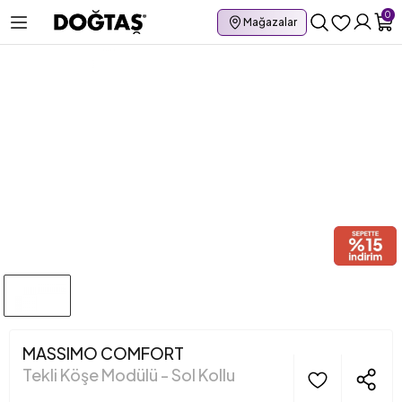
0
Mağazalar
MASSIMO COMFORT
Tekli Köşe Modülü - Sol Kollu