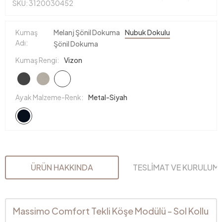
SKU: 3120030452
Kumaş
Melanj Şönil Dokuma
Nubuk Dokulu
Adı:
Şönil Dokuma
Kumaş Rengi:
Vizon
Ayak Malzeme-Renk:
Metal-Siyah
ÜRÜN HAKKINDA
TESLİMAT VE KURULUM
Massimo Comfort Tekli Köşe Modülü - Sol Kollu