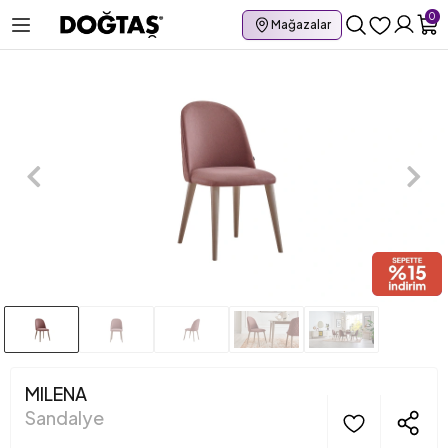
0
Mağazalar
MILENA
Sandalye