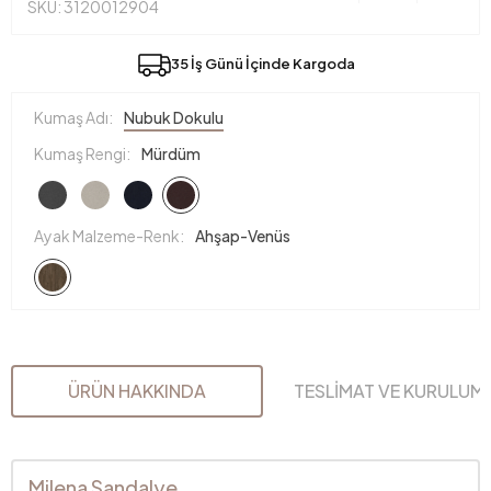
SKU: 3120012904
35 İş Günü İçinde Kargoda
Kumaş Adı:
Nubuk Dokulu
Kumaş Rengi:
Mürdüm
Ayak Malzeme-Renk:
Ahşap-Venüs
ÜRÜN HAKKINDA
TESLİMAT VE KURULUM
Milena Sandalye