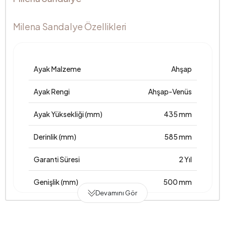
Milena Sandalye Özellikleri
Ayak Malzeme
Ahşap
Ayak Rengi
Ahşap-Venüs
Ayak Yüksekliği (mm)
435 mm
Derinlik (mm)
585 mm
Garanti Süresi
2 Yıl
Genişlik (mm)
500 mm
Devamını Gör
Gövde Malzemesi
Ahşap