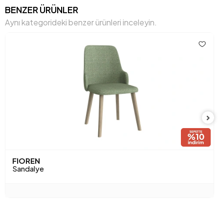
Hacim (m3)
0,195 m3
BENZER ÜRÜNLER
Aynı kategorideki benzer ürünleri inceleyin.
Paket Sayısı
1
Yükseklik (mm)
800 mm
Anarenk
Mürdüm
Kumaş Adı
Nubuk Dokulu
Kumaş Rengi
Mürdüm
Ayak Malzeme-Renk
Ahşap-Venüs
FIOREN
Sandalye