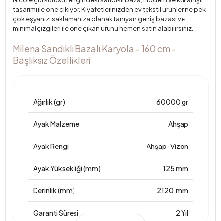
Nicole gül kurusu rengindeki sandıklı baza, modern ve kullanışlı
tasarımı ile öne çıkıyor. Kıyafetlerinizden ev tekstil ürünlerine pek
çok eşyanızı saklamanıza olanak tanıyan geniş bazası ve
minimal çizgileri ile öne çıkan ürünü hemen satın alabilirsiniz.
Milena Sandıklı Bazalı Karyola - 160 cm -
Başlıksız Özellikleri
Ağırlık (gr)
60000 gr
Ayak Malzeme
Ahşap
Ayak Rengi
Ahşap-Vizon
Ayak Yüksekliği (mm)
125 mm
Derinlik (mm)
2120 mm
Garanti Süresi
2 Yıl