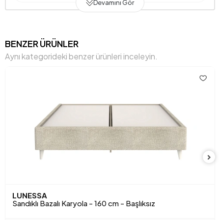
Devamını Gör
Genişlik (mm)
1720 mm
Gövde Malzemesi
Suntaprint
BENZER ÜRÜNLER
Aynı kategorideki benzer ürünleri inceleyin.
Hacim (m3)
0,262 m3
Maksimum Taşıma Kapasitesi (kg)
280 kg
Yükseklik (mm)
420 mm
Anarenk
Mürdüm
Kumaş Adı
Nubuk Dokulu
Kumaş Rengi
Mürdüm
LUNESSA
Sandıklı Bazalı Karyola - 160 cm - Başlıksız