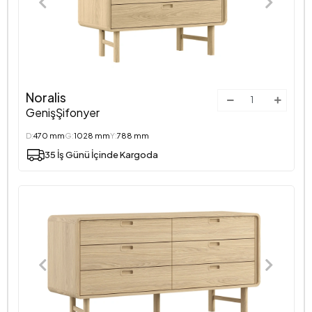
Noralis
GenişŞifonyer
D:
470 mm
G:
1028 mm
Y:
788 mm
35 İş Günü İçinde Kargoda