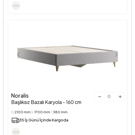
Noralis
Başlıksız Bazalı Karyola - 160 cm
D:
2100 mm
G:
1700 mm
Y:
380 mm
35 İş Günü İçinde Kargoda