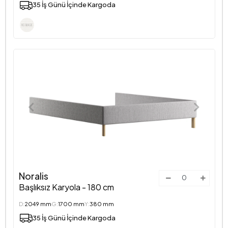
35 İş Günü İçinde Kargoda
Noralis
Başlıksız Karyola - 180 cm
D:
2049 mm
G:
1700 mm
Y:
380 mm
35 İş Günü İçinde Kargoda