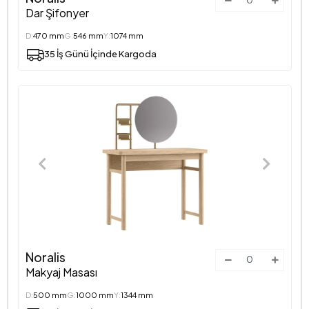
Dar Şifonyer
D:
470 mm
G:
546 mm
Y:
1074 mm
35 İş Günü İçinde Kargoda
Noralis
Makyaj Masası
D:
500 mm
G:
1000 mm
Y:
1344 mm