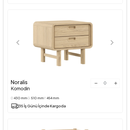
Noralis
Komodin
D:
430 mm
G:
510 mm
Y:
454 mm
35 İş Günü İçinde Kargoda