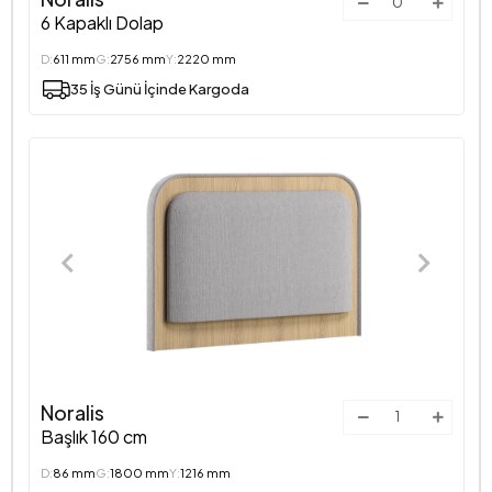
6 Kapaklı Dolap
D:
611 mm
G:
2756 mm
Y:
2220 mm
35 İş Günü İçinde Kargoda
Noralis
Başlık 160 cm
D:
86 mm
G:
1800 mm
Y:
1216 mm