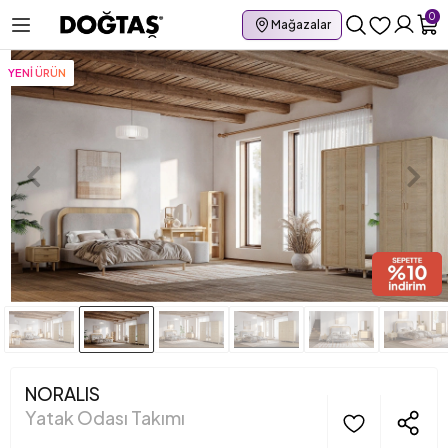
0
Mağazalar
YENİ ÜRÜN
NORALIS
Yatak Odası Takımı