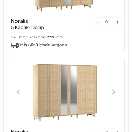
Noralis
5 Kapaklı Dolap
D:
611 mm
G:
2313 mm
Y:
2220 mm
35 İş Günü İçinde Kargoda
Noralis