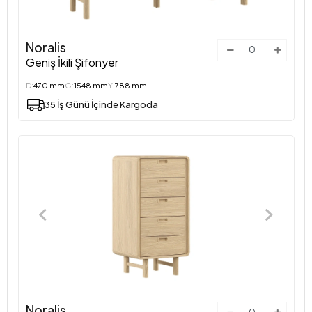
Noralis
Geniş İkili Şifonyer
D:
470 mm
G:
1548 mm
Y:
788 mm
35 İş Günü İçinde Kargoda
Noralis