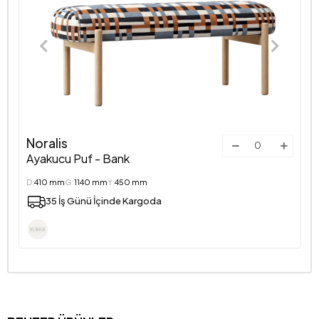
Noralis
Ayakucu Puf - Bank
D:
410 mm
G:
1140 mm
Y:
450 mm
35 İş Günü İçinde Kargoda