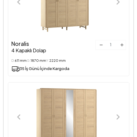
Noralis
4 Kapaklı Dolap
D:
611 mm
G:
1870 mm
Y:
2220 mm
35 İş Günü İçinde Kargoda