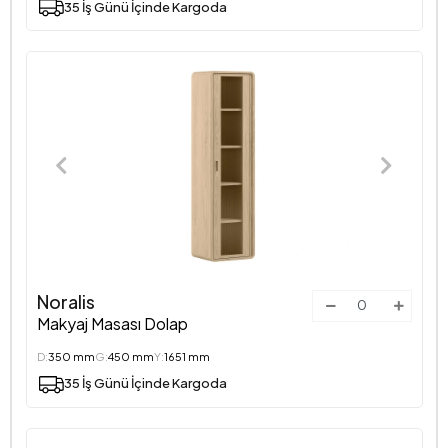
35 İş Günü İçinde Kargoda
Noralis
Makyaj Masası Dolap
D:
350 mm
G:
450 mm
Y:
1651 mm
35 İş Günü İçinde Kargoda