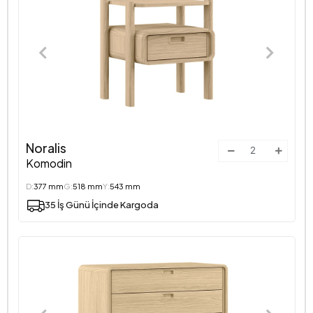
Noralis
Komodin
D:
377 mm
G:
518 mm
Y:
543 mm
35 İş Günü İçinde Kargoda