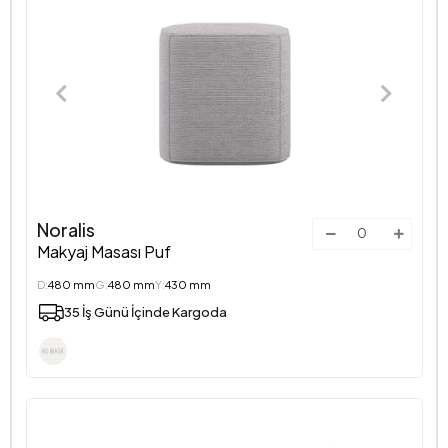
Noralis
Makyaj Masası Puf
D:
480 mm
G:
480 mm
Y:
430 mm
35 İş Günü İçinde Kargoda