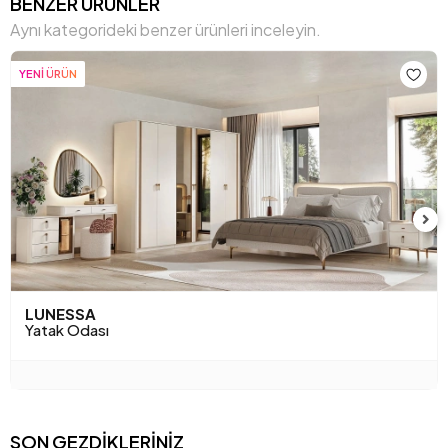
BENZER ÜRÜNLER
Aynı kategorideki benzer ürünleri inceleyin.
YENİ ÜRÜN
YENİ ÜRÜN
LUNESSA
FIOREN
Yatak Odası
Yatak Odası Takımı
SON GEZDİKLERİNİZ