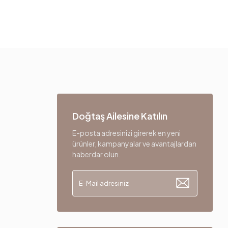
Doğtaş Ailesine Katılın
E-posta adresinizi girerek en yeni
ürünler, kampanyalar ve avantajlardan
haberdar olun.