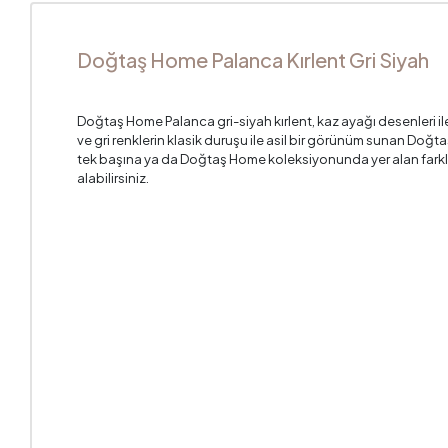
Doğtaş Home Palanca Kırlent Gri Siyah
Doğtaş Home Palanca gri-siyah kırlent, kaz ayağı desenleri ile 
ve gri renklerin klasik duruşu ile asil bir görünüm sunan Doğt
tek başına ya da Doğtaş Home koleksiyonunda yer alan farklı kır
alabilirsiniz.