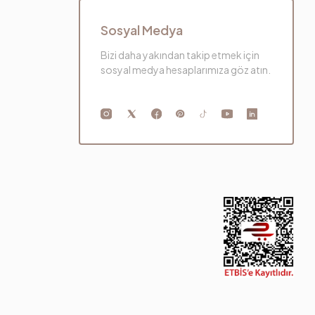
Sosyal Medya
Bizi daha yakından takip etmek için
sosyal medya hesaplarımıza göz atın.