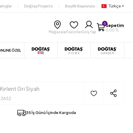
Türkçe
aloglar
Doğtaş Projects
Bayilik Başvurusu
0
Sepetim
0,00 TL
Mağazalar
Favoriler
Giriş Yap
NLINE ÖZEL
Kırlent Gri Siyah
12652
35 İş Günü İçinde Kargoda