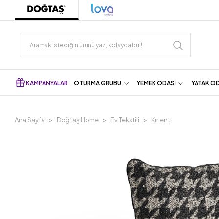
KAMPANYALAR
OTURMA GRUBU
YEMEK ODASI
YATAK O
Ana Sayfa
Doğtaş Home
Ev Tekstili
Kırlent