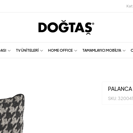
Kat
DASI
TV ÜNİTELERİ
HOME OFFICE
TAMAMLAYICI MOBİLYA
O
PALANCA
SKU: 32004