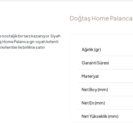
Doğtaş Home Palanca Kı
nostaljik bir tarz kazanıyor. Siyah
aş Home Palanca gri-siyah kırlenti
lentler ile birlikte satın
Ağırlık (gr)
Garanti Süresi
Materyal
Net Boy (mm)
Net En (mm)
Net Yükseklik (mm)
Üretim Yeri