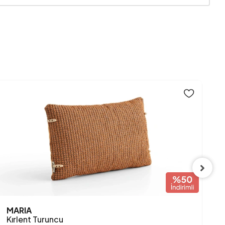
Siyah
MARIA
E
Kırlent Turuncu
K