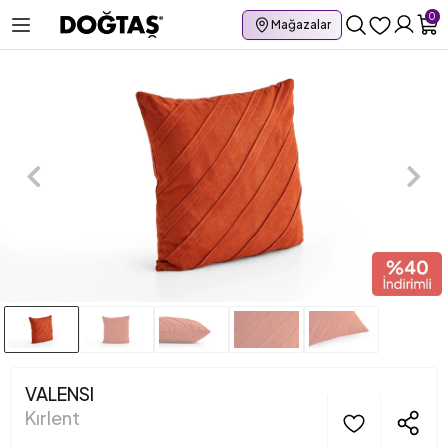
0
Mağazalar
VALENSI
Kırlent