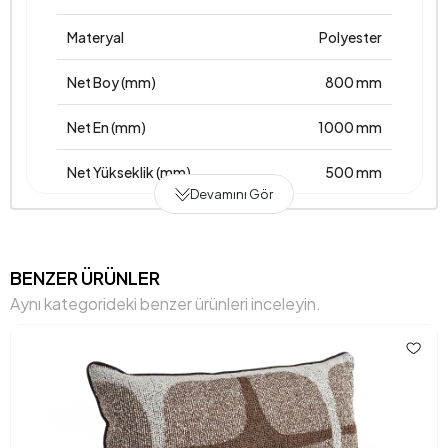
Materyal
Polyester
Net Boy (mm)
800 mm
Net En (mm)
1000 mm
Net Yükseklik (mm)
500 mm
Devamını Gör
Üretim Yeri
Türkiye
Anarenk
Tarçın
BENZER ÜRÜNLER
Aynı kategorideki benzer ürünleri inceleyin.