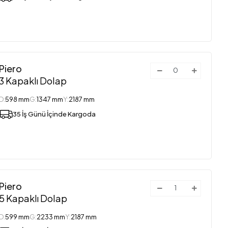
Piero
3 Kapaklı Dolap
D:
598 mm
G:
1347 mm
Y:
2187 mm
35 İş Günü İçinde Kargoda
Piero
5 Kapaklı Dolap
D:
599 mm
G:
2233 mm
Y:
2187 mm