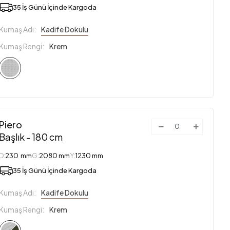
35 İş Günü İçinde Kargoda
Kumaş Adı:
Kadife Dokulu
Kumaş Rengi:
Krem
Piero
Başlık - 180 cm
D:
230 mm
G:
2080 mm
Y:
1230 mm
35 İş Günü İçinde Kargoda
Kumaş Adı:
Kadife Dokulu
Kumaş Rengi:
Krem