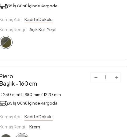
35 İş Günü İçinde Kargoda
Kumaş Adı:
Kadife Dokulu
Kumaş Rengi:
Açık Kül-Yeşil
Piero
Başlık - 160 cm
D:
230 mm
G:
1880 mm
Y:
1220 mm
35 İş Günü İçinde Kargoda
Kumaş Adı:
Kadife Dokulu
Kumaş Rengi:
Krem