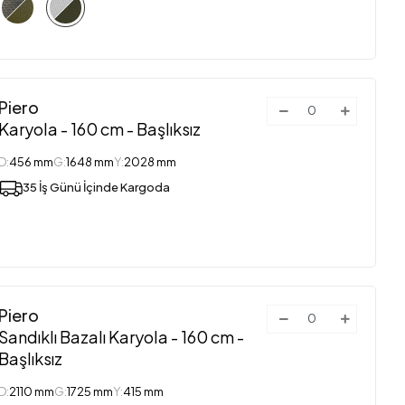
Piero
Karyola - 160 cm - Başlıksız
D:
456 mm
G:
1648 mm
Y:
2028 mm
35 İş Günü İçinde Kargoda
Piero
Sandıklı Bazalı Karyola - 160 cm -
Başlıksız
D:
2110 mm
G:
1725 mm
Y:
415 mm