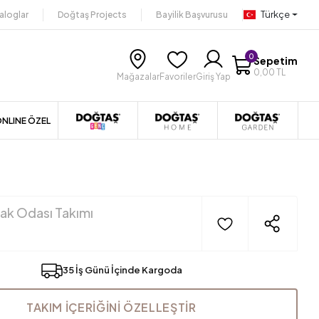
Türkçe
aloglar
Doğtaş Projects
Bayilik Başvurusu
0
Sepetim
0,00 TL
Mağazalar
Favoriler
Giriş Yap
NLINE ÖZEL
ak Odası Takımı
2
35 İş Günü İçinde Kargoda
TAKIM İÇERİĞİNİ ÖZELLEŞTİR