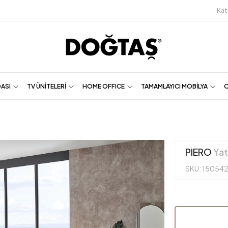
Kat
DASI
TV ÜNİTELERİ
HOME OFFICE
TAMAMLAYICI MOBİLYA
O
PIERO
Yat
SKU: 15054