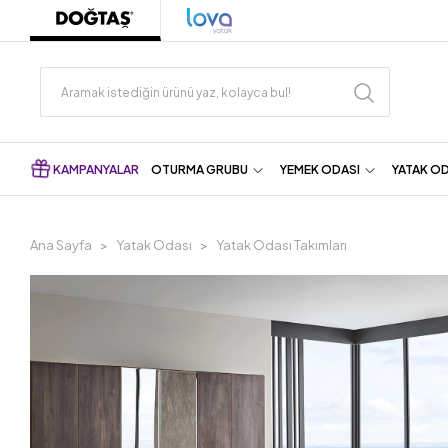
KAMPANYALAR
OTURMA GRUBU
YEMEK ODASI
YATAK O
Ana Sayfa
Yatak Odası
Yatak Odası Takımları