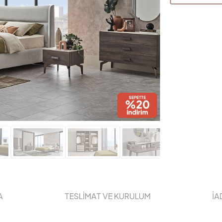
A
TESLİMAT VE KURULUM
İA