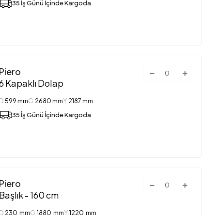
35 İş Günü İçinde Kargoda
Piero
6 Kapaklı Dolap
D:
599 mm
G:
2680 mm
Y:
2187 mm
35 İş Günü İçinde Kargoda
Piero
Başlık - 160 cm
D:
230 mm
G:
1880 mm
Y:
1220 mm