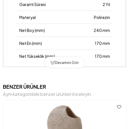
Garanti Süresi
2 Yıl
Materyal
Polirezin
Net Boy (mm)
240 mm
Net En (mm)
170 mm
Net Yükseklik (mm)
170 mm
Devamını Gör
Üretim Yeri
Türkiye
Anarenk
Antrasit
BENZER ÜRÜNLER
Aynı kategorideki benzer ürünleri inceleyin.