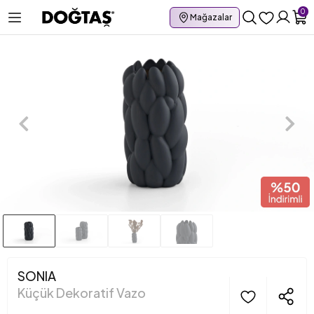
0
Mağazalar
SONIA
Küçük Dekoratif Vazo