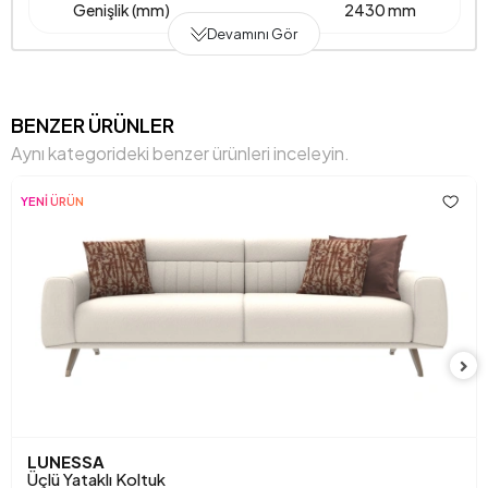
Genişlik (mm)
2430 mm
Devamını Gör
Gövde Malzemesi
Metal Destekli Ahşap İskelet
Hayvan Dostu
Hayır
BENZER ÜRÜNLER
Aynı kategorideki benzer ürünleri inceleyin.
Işığa Karşı Dayanıklılık
Evet
YENİ ÜRÜN
İskelet Yapısı
Ahşap-Metal İskelet
Kimyasal Kullanımı
Hayır
Kırlent 1 Kumaş Rengi
Gri
Kırlent 1 Ölçüsü
45x45 cm
Kırlent Adedi
2
Kol Genişliği (mm)
275 mm
LUNESSA
Üçlü Yataklı Koltuk