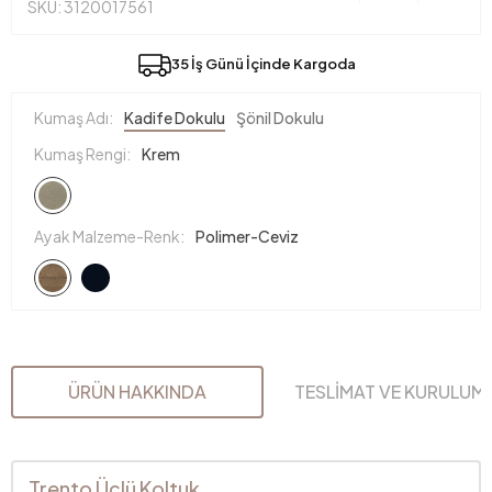
SKU: 3120017561
35 İş Günü İçinde Kargoda
Kumaş Adı:
Kadife Dokulu
Şönil Dokulu
Kumaş Rengi:
Krem
Ayak Malzeme-Renk:
Polimer-Ceviz
ÜRÜN HAKKINDA
TESLİMAT VE KURULUM
Trento Üçlü Koltuk