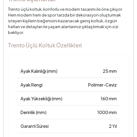
Trento üçlü koltuk, konforlu ve modern tasarımı ile öne çıkıyor.
Hem modern hem de spor tarzda bir dekorasyon oluşturmak
isteyen kişilerin beğenisini kazanacak geniş koltuk, özgün
hatları ve detayları ile yaşam alanlarınızı şıklaştırmak için sizi
bekliyor.
Trento Üçlü Koltuk Özellikleri
Ayak Kalınlığı (mm)
25 mm
Ayak Rengi
Polimer-Ceviz
Ayak Yüksekliği (mm)
160 mm
Derinlik (mm)
1000 mm
Garanti Süresi
2 Yıl