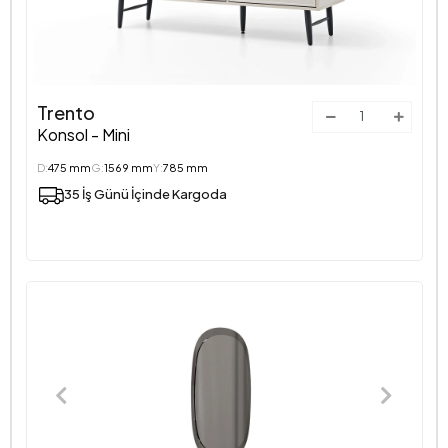
Trento
Konsol - Mini
D:
475 mm
G:
1569 mm
Y:
785 mm
35 İş Günü İçinde Kargoda