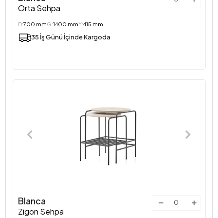
Orta Sehpa
D:
700 mm
G:
1400 mm
Y:
415 mm
35 İş Günü İçinde Kargoda
Blanca
Zigon Sehpa