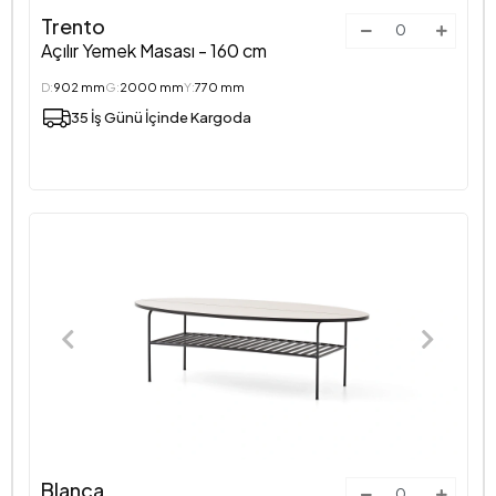
Trento
Açılır Yemek Masası - 160 cm
D:
902 mm
G:
2000 mm
Y:
770 mm
35 İş Günü İçinde Kargoda
Blanca