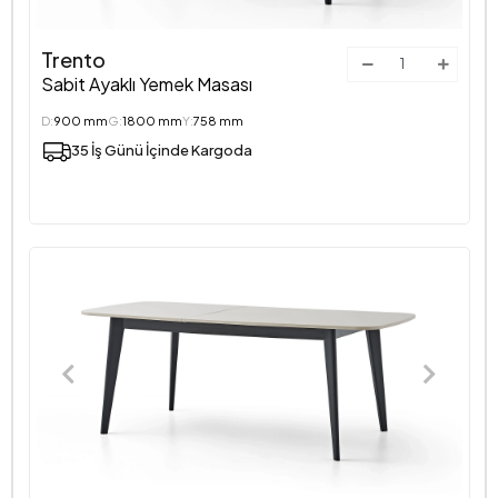
Trento
Sabit Ayaklı Yemek Masası
D:
900 mm
G:
1800 mm
Y:
758 mm
35 İş Günü İçinde Kargoda