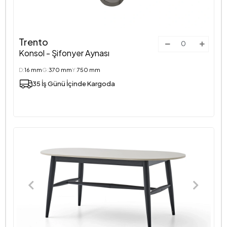
Trento
Konsol - Şifonyer Aynası
D:
16 mm
G:
370 mm
Y:
750 mm
35 İş Günü İçinde Kargoda