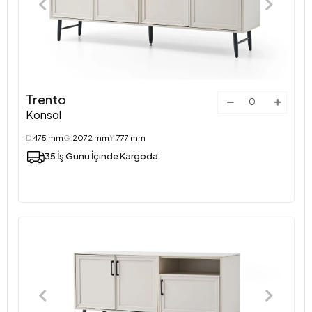
Trento
Konsol
D:
475 mm
G:
2072 mm
Y:
777 mm
35 İş Günü İçinde Kargoda