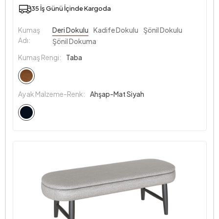
35 İş Günü İçinde Kargoda
Kumaş
Deri Dokulu
Kadife Dokulu
Şönil Dokulu
Adı:
Şönil Dokuma
Kumaş Rengi:
Taba
Ayak Malzeme-Renk:
Ahşap-Mat Siyah