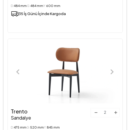
D:
484 mm
G:
484 mm
Y:
600 mm
35 İş Günü İçinde Kargoda
Trento
Sandalye
D:
475 mm
G:
520 mm
Y:
845 mm