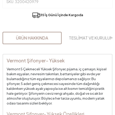
SKU: 3200420979
35 İş Günü İçinde Kargoda
ÜRÜN HAKKINDA
TESLİMAT VE KURULUM
Vermont Şifonyer- Yüksek
Vermont 5 Çekmeceli Yüksek Şifonyer, pijama, iç çamaşırı, kişisel
bakım eşyaları, nevresim takımları, battaniyeler gibi evde yer
bulamadığınız tüm eşyalarınızı depolamanızı sağlıyor. Bu
şifonyer, 5 adet geniş çekmecesi sayesinde tüm dağınıklığı
kaldırırken yüksek ayak yapısıyla ise alt kısmın temizliğini pratik
hale getiriyor. Şifonyerin ceviz rengi ahşabı, doğal ve sıcak bir
atmosfer oluşturuyor. Böylece her tarza uyumlu, modern yatak
odası tasarımı sizleri bekliyor.
Vermont Şifonyer- Yüksek Özellikleri