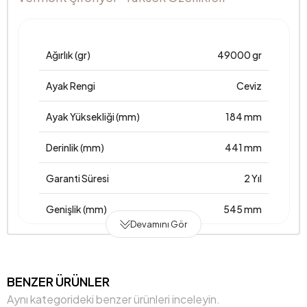
Ağırlık (gr)
49000 gr
Ayak Rengi
Ceviz
Ayak Yüksekliği (mm)
184 mm
Derinlik (mm)
441 mm
Garanti Süresi
2 Yıl
Genişlik (mm)
545 mm
Devamını Gör
Üst Tabla Kalınlığı (mm)
26 mm
Yükseklik (mm)
1170 mm
BENZER ÜRÜNLER
Aynı kategorideki benzer ürünleri inceleyin.
Anarenk
Ceviz