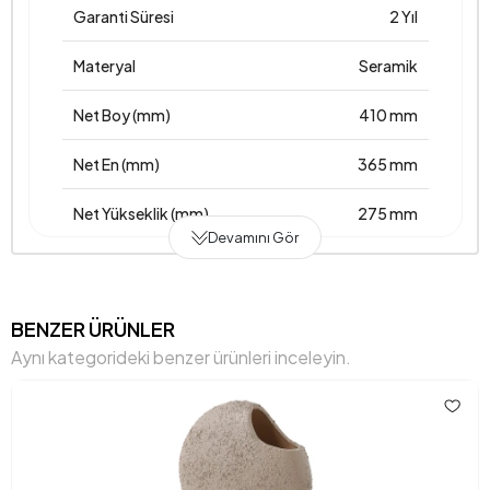
Garanti Süresi
2 Yıl
Materyal
Seramik
Net Boy (mm)
410 mm
Net En (mm)
365 mm
Net Yükseklik (mm)
275 mm
Devamını Gör
Üretim Yeri
Türkiye
Anarenk
Kahve - Vizon
BENZER ÜRÜNLER
Aynı kategorideki benzer ürünleri inceleyin.