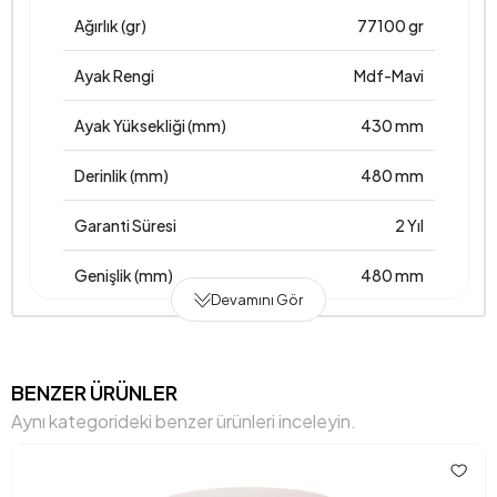
Ağırlık (gr)
77100 gr
Ayak Rengi
Mdf-Mavi
Ayak Yüksekliği (mm)
430 mm
Derinlik (mm)
480 mm
Garanti Süresi
2 Yıl
Genişlik (mm)
480 mm
Devamını Gör
Gövde Malzemesi
Mdflam
Hacim (m3)
0,234 m3
BENZER ÜRÜNLER
Aynı kategorideki benzer ürünleri inceleyin.
Üst Tabla Kalınlığı (mm)
50 mm
Yükseklik (mm)
461 mm