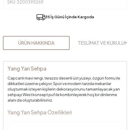
SKU: 3200395269
35 İş Günü İçinde Kargoda
ÜRÜN HAKKINDA
TESLİMAT VE KURULUM
Yang Yan Sehpa
Capcanlı mavi rengi, terazzo desenli üst yüzeyi, özgün formu ile
dikkatleri üzerine çekiyor. Spor ve modern tarzda mekanlar
oluşturmak isteyen kişilerin dekorasyonunu tamamlayacak yan
sehpayı West konsept puf ile kombinleyerek hoş bir dinlenme
alanı da oluşturabilirsiniz.
Yang Yan Sehpa Özellikleri