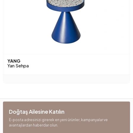
YANG
Yan Sehpa
Doğtaş Ailesine Katılın
E-posta adresinizi girerek en yeni ürünler, kampanyalar ve
avantajlardan haberdar olun.