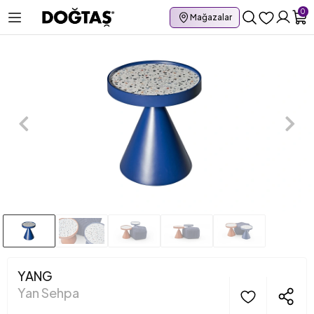
0
Mağazalar
YANG
Yan Sehpa