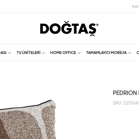
Kat
DASI
TV ÜNİTELERİ
HOME OFFICE
TAMAMLAYICI MOBİLYA
O
PEDRION
SKU: 32004