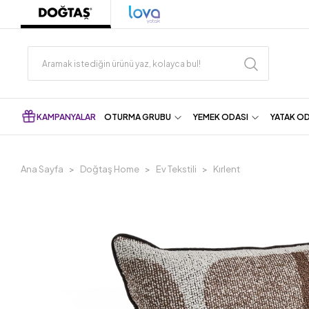
KAMPANYALAR
OTURMA GRUBU
YEMEK ODASI
YATAK O
Ana Sayfa
Doğtaş Home
Ev Tekstili
Kırlent