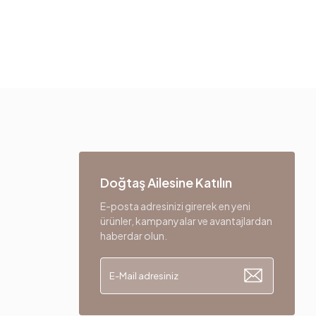
Doğtaş Ailesine Katılın
E-posta adresinizi girerek en yeni
ürünler, kampanyalar ve avantajlardan
haberdar olun.