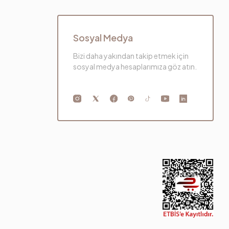
Sosyal Medya
Bizi daha yakından takip etmek için
sosyal medya hesaplarımıza göz atın.