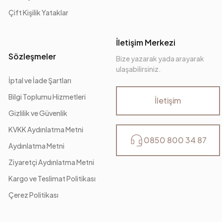
Çift Kişilik Yataklar
İletişim Merkezi
Sözleşmeler
Bize yazarak yada arayarak
ulaşabilirsiniz.
İptal ve İade Şartları
Bilgi Toplumu Hizmetleri
İletişim
Gizlilik ve Güvenlik
KVKK Aydınlatma Metni
0850 800 34 87
Aydınlatma Metni
Ziyaretçi Aydınlatma Metni
Kargo ve Teslimat Politikası
Çerez Politikası