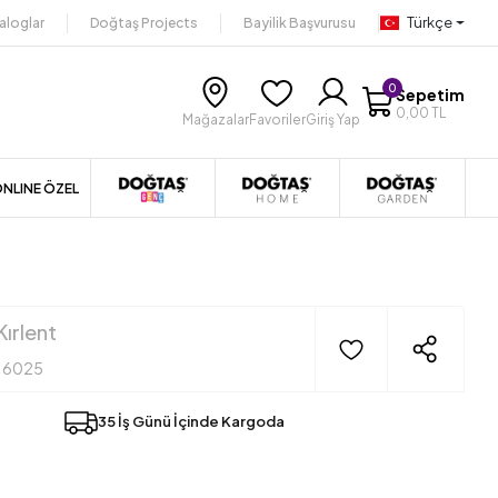
Türkçe
aloglar
Doğtaş Projects
Bayilik Başvurusu
0
Sepetim
0,00 TL
Mağazalar
Favoriler
Giriş Yap
NLINE ÖZEL
Kırlent
16025
35 İş Günü İçinde Kargoda