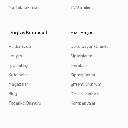
Mutfak Takımları
TV Üniteleri
Doğtaş Kurumsal
Hızlı Erişim
Hakkımızda
Dekorasyon Önerileri
İletişim
Siparişlerim
İş Ortaklığı
Hesabım
Kataloglar
Sipariş Takibi
Mağazalar
Şifremi Unuttum
Blog
Destek Merkezi
Tedarikçi Başvuru
Kampanyalar