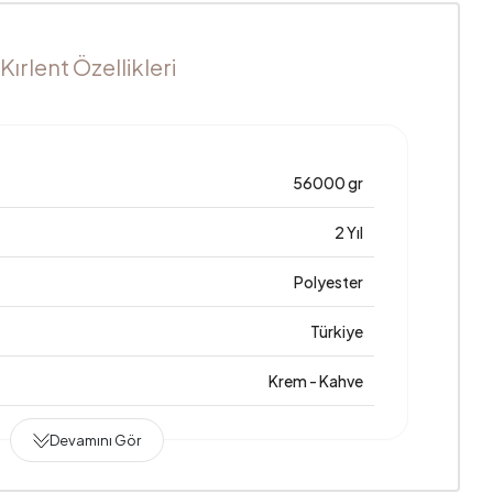
rlent Özellikleri
56000 gr
2 Yıl
Polyester
Türkiye
Krem - Kahve
Devamını Gör