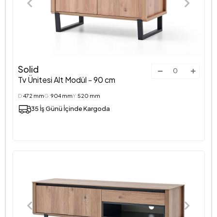
Solid
Tv Ünitesi Alt Modül - 90 cm
D:
472 mm
G:
904 mm
Y:
520 mm
35 İş Günü İçinde Kargoda