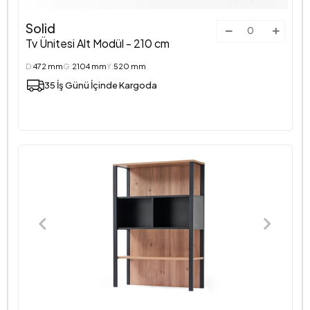
Solid
Tv Ünitesi Alt Modül - 210 cm
D:
472 mm
G:
2104 mm
Y:
520 mm
35 İş Günü İçinde Kargoda