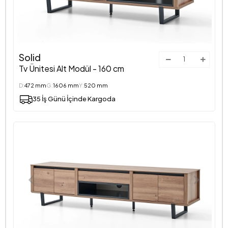
Solid
Tv Ünitesi Alt Modül - 160 cm
D:
472 mm
G:
1606 mm
Y:
520 mm
35 İş Günü İçinde Kargoda