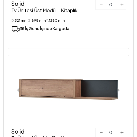
Solid
Tv Ünitesi Üst Modül - Kitaplık
D:
321 mm
G:
898 mm
Y:
1280 mm
35 İş Günü İçinde Kargoda
Solid