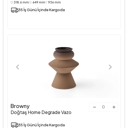
D:
318.6 mm
G:
649 mm
Y:
936 mm
35 İş Günü İçinde Kargoda
Browny
Doğtaş Home Degrade Vazo
35 İş Günü İçinde Kargoda