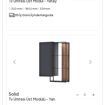
Tv Ünitesi Üst Modül - Yatay
D:
320 mm
G:
1802 mm
Y:
324 mm
35 İş Günü İçinde Kargoda
Solid
Tv Ünitesi Üst Modülü - Yan