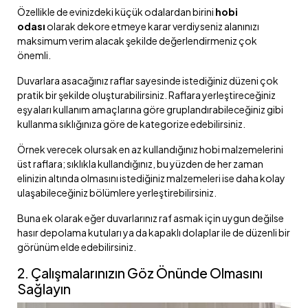
Özellikle de evinizdeki küçük odalardan birini
hobi
odası
olarak dekore etmeye karar verdiyseniz alanınızı
maksimum verim alacak şekilde değerlendirmeniz çok
önemli.
Duvarlara asacağınız raflar sayesinde istediğiniz düzeni çok
pratik bir şekilde oluşturabilirsiniz. Raflara yerleştireceğiniz
eşyaları kullanım amaçlarına göre gruplandırabileceğiniz gibi
kullanma sıklığınıza göre de kategorize edebilirsiniz.
Örnek verecek olursak en az kullandığınız hobi malzemelerini
üst raflara; sıklıkla kullandığınız, bu yüzden de her zaman
elinizin altında olmasını istediğiniz malzemeleri ise daha kolay
ulaşabileceğiniz bölümlere yerleştirebilirsiniz.
Buna ek olarak eğer duvarlarınız raf asmak için uygun değilse
hasır depolama kutuları ya da kapaklı dolaplar ile de düzenli bir
görünüm elde edebilirsiniz.
2. Çalışmalarınızın Göz Önünde Olmasını
Sağlayın