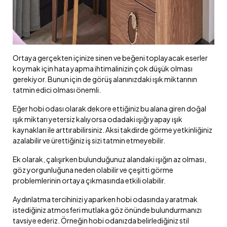
Ortaya gerçekten içinize sinen ve beğeni toplayacak eserler
koymak için hata yapma ihtimalinizin çok düşük olması
gerekiyor. Bunun için de görüş alanınızdaki ışık miktarının
tatmin edici olması önemli.
Eğer hobi odası olarak dekore ettiğiniz bu alana giren doğal
ışık miktarı yetersiz kalıyorsa odadaki ışığı yapay ışık
kaynakları ile arttırabilirsiniz. Aksi takdirde görme yetkinliğiniz
azalabilir ve ürettiğiniz iş sizi tatmin etmeyebilir.
Ek olarak, çalışırken bulunduğunuz alandaki ışığın az olması,
göz yorgunluğuna neden olabilir ve çeşitti görme
problemlerinin ortaya çıkmasında etkili olabilir.
Aydınlatma tercihinizi yaparken hobi odasında yaratmak
istediğiniz atmosferi mutlaka göz önünde bulundurmanızı
tavsiye ederiz. Örneğin hobi odanızda belirlediğiniz stil