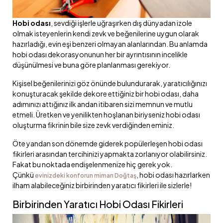
Hobi odası
, sevdiği işlerle uğraşırken dış dünyadan izole
olmak isteyenlerin kendi zevk ve beğenilerine uygun olarak
hazırladığı, evin eşi benzeri olmayan alanlarından. Bu anlamda
hobi odası dekorasyonunun her bir ayrıntısının incelikle
düşünülmesi ve buna göre planlanması gerekiyor.
Kişisel beğenilerinizi göz önünde bulundurarak, yaratıcılığınızı
konuşturacak şekilde dekore ettiğiniz bir hobi odası, daha
adımınızı attığınız ilk andan itibaren sizi memnun ve mutlu
etmeli. Üretken ve yenilikten hoşlanan biriyseniz hobi odası
oluşturma fikrinin bile size zevk verdiğinden eminiz.
Öte yandan son dönemde giderek popülerleşen hobi odası
fikirleri arasından tercihinizi yapmakta zorlanıyor olabilirsiniz.
Fakat bu noktada endişelenmenize hiç gerek yok.
Çünkü
, hobi odası hazırlarken
evinizdeki konforun mimarı Doğtaş
ilham alabileceğiniz birbirinden yaratıcı fikirleri ile sizlerle!
Birbirinden Yaratıcı Hobi Odası Fikirleri