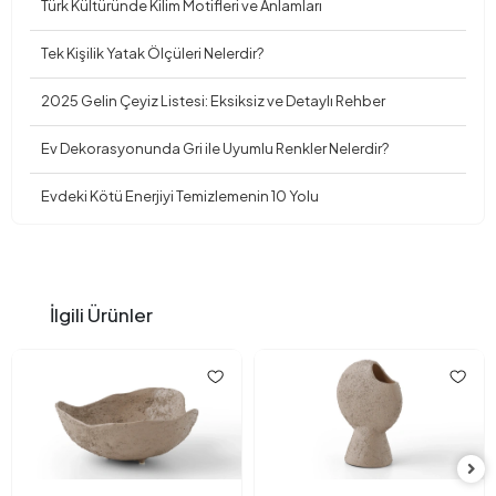
Türk Kültüründe Kilim Motifleri ve Anlamları
Tek Kişilik Yatak Ölçüleri Nelerdir?
2025 Gelin Çeyiz Listesi: Eksiksiz ve Detaylı Rehber
Ev Dekorasyonunda Gri ile Uyumlu Renkler Nelerdir?
Evdeki Kötü Enerjiyi Temizlemenin 10 Yolu
İlgili Ürünler