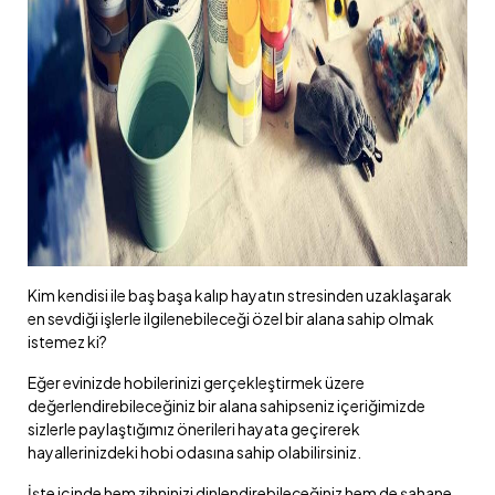
Kim kendisi ile baş başa kalıp hayatın stresinden uzaklaşarak
en sevdiği işlerle ilgilenebileceği özel bir alana sahip olmak
istemez ki?
Eğer evinizde hobilerinizi gerçekleştirmek üzere
değerlendirebileceğiniz bir alana sahipseniz içeriğimizde
sizlerle paylaştığımız önerileri hayata geçirerek
hayallerinizdeki hobi odasına sahip olabilirsiniz.
İşte içinde hem zihninizi dinlendirebileceğiniz hem de şahane