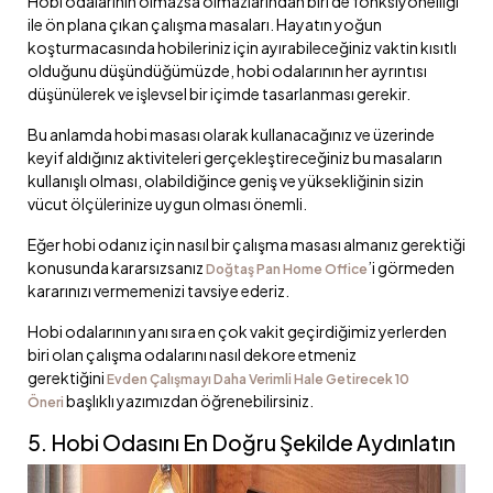
Hobi odalarının olmazsa olmazlarından biri de fonksiyonelliği
ile ön plana çıkan çalışma masaları. Hayatın yoğun
koşturmacasında hobileriniz için ayırabileceğiniz vaktin kısıtlı
olduğunu düşündüğümüzde, hobi odalarının her ayrıntısı
düşünülerek ve işlevsel bir içimde tasarlanması gerekir.
Bu anlamda hobi masası olarak kullanacağınız ve üzerinde
keyif aldığınız aktiviteleri gerçekleştireceğiniz bu masaların
kullanışlı olması, olabildiğince geniş ve yüksekliğinin sizin
vücut ölçülerinize uygun olması önemli.
Eğer hobi odanız için nasıl bir çalışma masası almanız gerektiği
konusunda kararsızsanız
’i görmeden
Doğtaş Pan Home Office
kararınızı vermemenizi tavsiye ederiz.
Hobi odalarının yanı sıra en çok vakit geçirdiğimiz yerlerden
biri olan çalışma odalarını nasıl dekore etmeniz
gerektiğini
Evden Çalışmayı Daha Verimli Hale Getirecek 10
başlıklı yazımızdan öğrenebilirsiniz.
Öneri
5. Hobi Odasını En Doğru Şekilde Aydınlatın