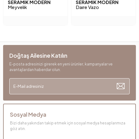
SERAMIK MODERN
SERAMIK MODERN
Meyvelık
Daıre Vazo
Doğtaş Ailesine Katılın
E-posta adresinizi girerek en yeni ürünler, kampanyalar ve
avantajlardan haberdar olun.
Sosyal Medya
Bizi daha yakından takip etmek için sosyal medya hesaplarımıza
göz atın.