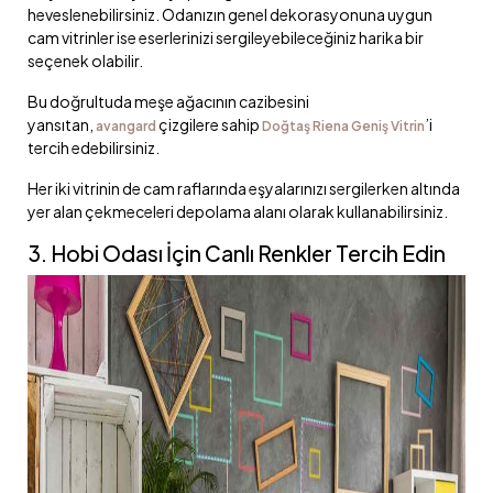
heveslenebilirsiniz. Odanızın genel dekorasyonuna uygun
cam vitrinler ise eserlerinizi sergileyebileceğiniz harika bir
seçenek olabilir.
Bu doğrultuda meşe ağacının cazibesini
yansıtan,
çizgilere sahip
’i
avangard
Doğtaş Riena Geniş Vitrin
tercih edebilirsiniz.
Her iki vitrinin de cam raflarında eşyalarınızı sergilerken altında
yer alan çekmeceleri depolama alanı olarak kullanabilirsiniz.
3. Hobi Odası İçin Canlı Renkler Tercih Edin