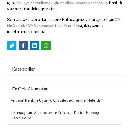
için
başlıklı
Eski Eşyaları Yenilemek İçin Mobilya Boyama Nasıl Yapılır?
yazımıza mutlaka göz atın!
Son olarak hobi odanıza renk katacağınız DIY projeleri için
DIY
başlıklı yazımızı
Ne Demek? DIY Dekorasyon Nasıl Yapılır?
incelemenizi öneririz.
Kategoriler
En Çok Okunanlar
Antrasit Renk ile Uyumlu Olabilecek Renkler Nelerdir?
7 Kumaş Türü Arasından En Kullanışlı Koltuk Kumaşı
Hangisidir?