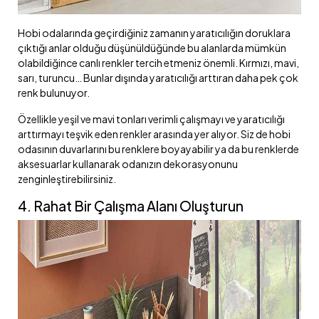
Hobi odalarında geçirdiğiniz zamanın yaratıcılığın doruklara
çıktığı anlar olduğu düşünüldüğünde bu alanlarda mümkün
olabildiğince canlı renkler tercih etmeniz önemli. Kırmızı, mavi,
sarı, turuncu… Bunlar dışında yaratıcılığı arttıran daha pek çok
renk bulunuyor.
Özellikle yeşil ve mavi tonları verimli çalışmayı ve yaratıcılığı
arttırmayı teşvik eden renkler arasında yer alıyor. Siz de hobi
odasının duvarlarını bu renklere boyayabilir ya da bu renklerde
aksesuarlar kullanarak odanızın dekorasyonunu
zenginleştirebilirsiniz.
4. Rahat Bir Çalışma Alanı Oluşturun