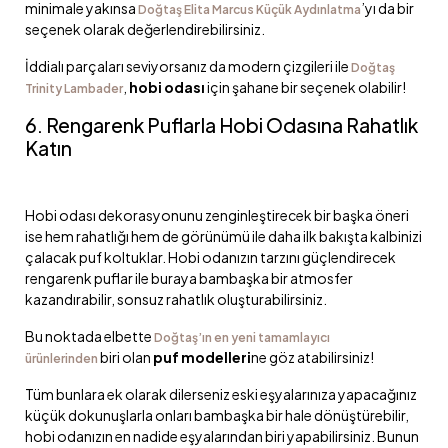
minimale yakınsa
’yı da bir
Doğtaş Elita Marcus Küçük Aydınlatma
seçenek olarak değerlendirebilirsiniz.
İddialı parçaları seviyorsanız da modern çizgileri ile
Doğtaş
,
hobi odası
için şahane bir seçenek olabilir!
Trinity Lambader
6. Rengarenk Puflarla Hobi Odasına Rahatlık
Katın
Hobi odası dekorasyonunu zenginleştirecek bir başka öneri
ise hem rahatlığı hem de görünümü ile daha ilk bakışta kalbinizi
çalacak puf koltuklar. Hobi odanızın tarzını güçlendirecek
rengarenk puflar ile buraya bambaşka bir atmosfer
kazandırabilir, sonsuz rahatlık oluşturabilirsiniz.
Bu noktada elbette
Doğtaş’ın en yeni tamamlayıcı
biri olan
puf modelleri
ne göz atabilirsiniz!
ürünlerinden
Tüm bunlara ek olarak dilerseniz eski eşyalarınıza yapacağınız
küçük dokunuşlarla onları bambaşka bir hale dönüştürebilir,
hobi odanızın en nadide eşyalarından biri yapabilirsiniz. Bunun