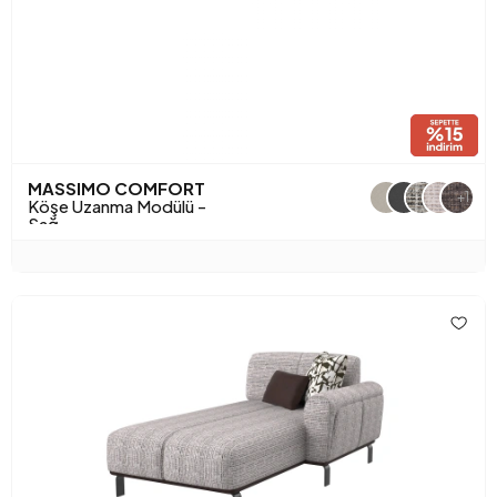
MASSIMO COMFORT
+1
Köşe Uzanma Modülü -
Sağ