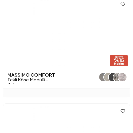
MASSIMO COMFORT
+1
Tekli Köşe Modülü -
Kolsuz