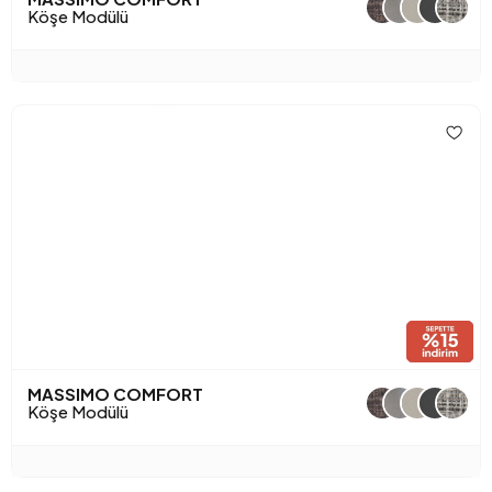
+1
Köşe Modülü
MASSIMO COMFORT
+1
Köşe Modülü