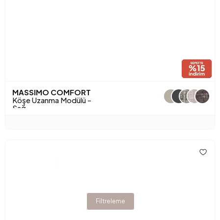
MASSIMO COMFORT
+1
Köşe Uzanma Modülü -
Sağ
Filtreleme