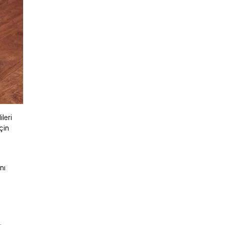
leri
çin
nı