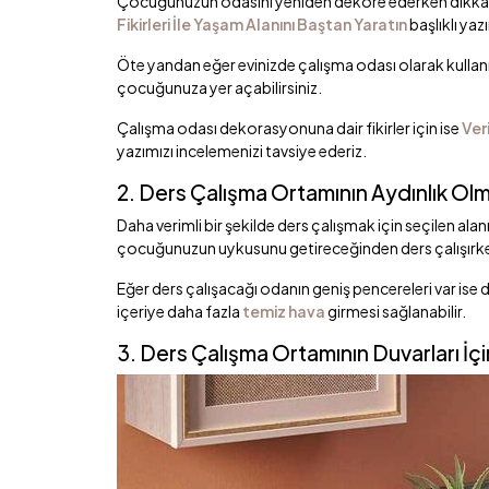
Çocuğunuzun odasını yeniden dekore ederken dikkate a
Fikirleri İle Yaşam Alanını Baştan Yaratın
başlıklı yazı
Öte yandan eğer evinizde çalışma odası olarak kullanıl
çocuğunuza yer açabilirsiniz.
Çalışma odası dekorasyonuna dair fikirler için ise
Ver
yazımızı incelemenizi tavsiye ederiz.
2. Ders Çalışma Ortamının Aydınlık O
Daha verimli bir şekilde ders çalışmak için seçilen alan
çocuğunuzun uykusunu getireceğinden ders çalışırkenk
Eğer ders çalışacağı odanın geniş pencereleri var is
içeriye daha fazla
temiz hava
girmesi sağlanabilir.
3. Ders Çalışma Ortamının Duvarları İçi