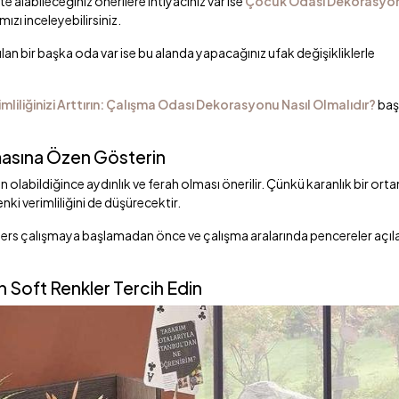
labileceğiniz önerilere ihtiyacınız var ise
Çocuk Odası Dekorasyo
mızı inceleyebilirsiniz.
an bir başka oda var ise bu alanda yapacağınız ufak değişikliklerle
imliliğinizi Arttırın: Çalışma Odası Dekorasyonu Nasıl Olmalıdır?
başl
lmasına Özen Gösterin
ın olabildiğince aydınlık ve ferah olması önerilir. Çünkü karanlık bir ort
i verimliliğini de düşürecektir.
e ders çalışmaya başlamadan önce ve çalışma aralarında pencereler açıl
n Soft Renkler Tercih Edin