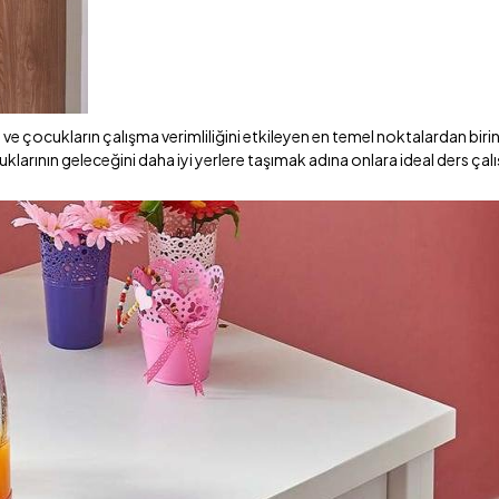
e çocukların çalışma verimliliğini etkileyen en temel noktalardan birin
larının geleceğini daha iyi yerlere taşımak adına onlara ideal ders ça