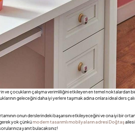
n ve çocukların çalışma verimliliğini etkileyen en temel noktalardan bir
larının geleceğini daha iyi yerlere taşımak adına onlara ideal ders ça
mının onun derslerindeki başarısını etkileyeceğini ve ona iyi bir ort
 gerek yok çünkü
modern tasarımlı mobilyaların adresi Doğtaş
ailes
orularınıza yanıt bulacaksınız!