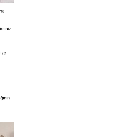
ana
rsiniz.
mize
ığının