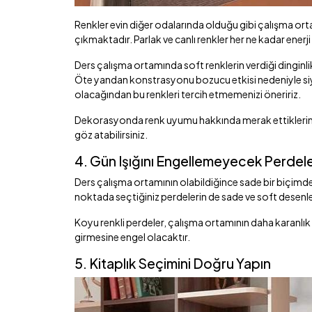
Renkler evin diğer odalarında olduğu gibi çalışma ort
çıkmaktadır. Parlak ve canlı renkler her ne kadar enerji
Ders çalışma ortamında soft renklerin verdiği dinginli
Öte yandan konstrasyonu bozucu etkisi nedeniyle siy
olacağından bu renkleri tercih etmemenizi öneririz.
Dekorasyonda renk uyumu hakkında merak ettiklerini
göz atabilirsiniz.
4. Gün Işığını Engellemeyecek Perdele
Ders çalışma ortamının olabildiğince sade bir biçimde
noktada seçtiğiniz perdelerin de sade ve soft desenle
Koyu renkli perdeler, çalışma ortamının daha karanlık 
girmesine engel olacaktır.
5. Kitaplık Seçimini Doğru Yapın