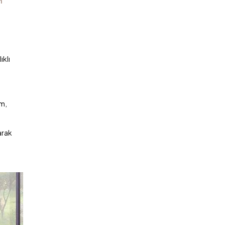
n
ıklı
am,
arak