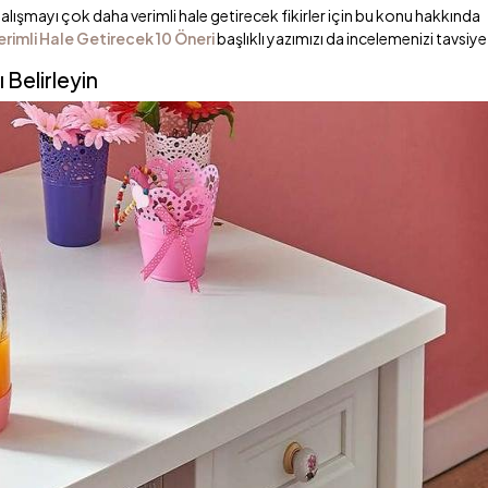
lışmayı çok daha verimli hale getirecek fikirler için bu konu hakkında
imli Hale Getirecek 10 Öneri
başlıklı yazımızı da incelemenizi tavsiye
 Belirleyin