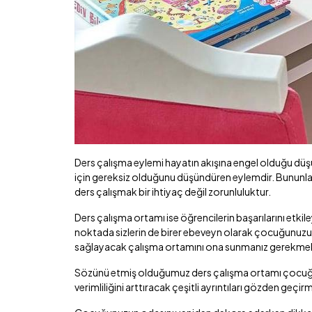
Ders çalışma eylemi hayatın akışına engel olduğu düşü
için gereksiz olduğunu düşündüren eylemdir. Bununla bi
ders çalışmak bir ihtiyaç değil zorunluluktur.
Ders çalışma ortamı ise öğrencilerin başarılarını etkil
noktada sizlerin de birer ebeveyn olarak çocuğunuzun 
sağlayacak çalışma ortamını ona sunmanız gerekmek
Sözünü etmiş olduğumuz ders çalışma ortamı çocuğun
verimliliğini arttıracak çeşitli ayrıntıları gözden geçi