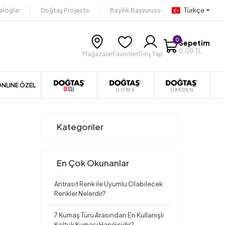
Türkçe
aloglar
Doğtaş Projects
Bayilik Başvurusu
0
Sepetim
0,00 TL
Mağazalar
Favoriler
Giriş Yap
NLINE ÖZEL
Kategoriler
En Çok Okunanlar
Antrasit Renk ile Uyumlu Olabilecek
Renkler Nelerdir?
7 Kumaş Türü Arasından En Kullanışlı
Koltuk Kumaşı Hangisidir?