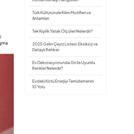
Türk Kültüründe Kilim Motifleri ve
Anlamları
Tek Kişilik Yatak Ölçüleri Nelerdir?
i
lışma
2025 Gelin Çeyiz Listesi: Eksiksiz ve
Detaylı Rehber
Ev Dekorasyonunda Gri ile Uyumlu
Renkler Nelerdir?
Evdeki Kötü Enerjiyi Temizlemenin
10 Yolu