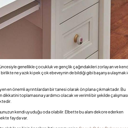
ncesiyle genellikle çocukluk ve gençlik çağındakileri zorlayan ve kendi
rlikte ne yazık ki pek çok ebeveynin de bildiği gibi başarıya ulaşmak i
eyen en önemli ayrıntılardan bir tanesi olarak ön plana çıkmaktadır. Bu
dikkatini toplamasına yardımcı olacak ve verimli bir şekilde çalışması
tedir.
uzun kendi uyuduğu oda olabilir. Elbette bu alanı dekore ederken
rmekte fayda var.