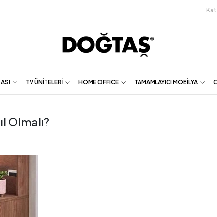
Kat
DASI
TV ÜNİTELERİ
HOME OFFICE
TAMAMLAYICI MOBİLYA
O
l Olmalı?