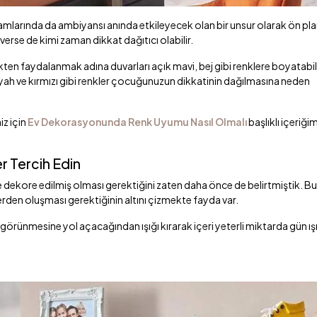
amlarında da ambiyansı anında etkileyecek olan bir unsur olarak ön pl
 verse de kimi zaman dikkat dağıtıcı olabilir.
kten faydalanmak adına duvarları açık mavi, bej gibi renklere boyatabili
ah ve kırmızı gibi renkler çocuğunuzun dikkatinin dağılmasına neden
z için
Ev Dekorasyonunda Renk Uyumu Nasıl Olmalı
başlıklı içeriği
r Tercih Edin
 dekore edilmiş olması gerektiğini zaten daha önce de belirtmiştik. Bu
rden oluşması gerektiğinin altını çizmekte fayda var.
görünmesine yol açacağından ışığı kırarak içeri yeterli miktarda gün ış