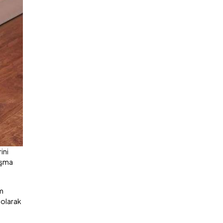
ini
lışma
am
i olarak